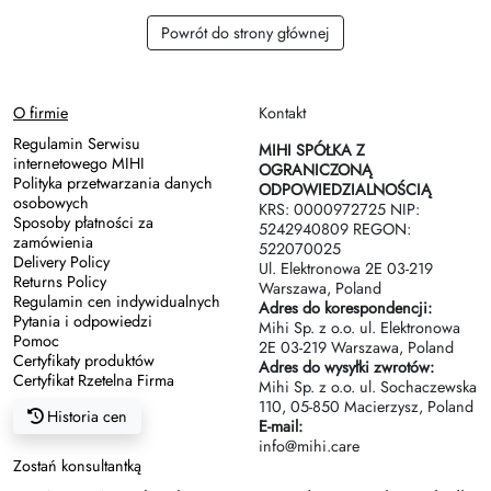
Zasady dziedziczenia
Powrót do strony głównej
O firmie
Kontakt
Regulamin Serwisu
MIHI SPÓŁKA Z
internetowego MIHI
OGRANICZONĄ
Polityka przetwarzania danych
ODPOWIEDZIALNOŚCIĄ
osobowych
KRS: 0000972725 NIP:
Sposoby płatności za
5242940809 REGON:
zamówienia
522070025
Delivery Policy
Ul. Elektronowa 2Е 03-219
Returns Policy
Warszawa, Poland
Regulamin cen indywidualnych
Adres do korespondencji:
Pytania i odpowiedzi
Mihi Sp. z o.o. ul. Elektronowa
Pomoc
2Е 03-219 Warszawa, Poland
Certyfikaty produktów
Adres do wysyłki zwrotów:
Certyfikat Rzetelna Firma
Mihi Sp. z o.o. ul. Sochaczewska
110, 05-850 Macierzysz, Poland
Historia cen
E-mail:
info@mihi.care
Zostań konsultantką