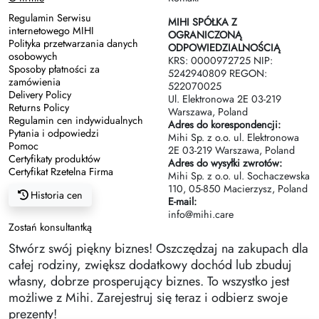
Regulamin Serwisu
MIHI SPÓŁKA Z
internetowego MIHI
OGRANICZONĄ
Polityka przetwarzania danych
ODPOWIEDZIALNOŚCIĄ
osobowych
KRS: 0000972725 NIP:
Sposoby płatności za
5242940809 REGON:
zamówienia
522070025
Delivery Policy
Ul. Elektronowa 2Е 03-219
Returns Policy
Warszawa, Poland
Regulamin cen indywidualnych
Adres do korespondencji:
Pytania i odpowiedzi
Mihi Sp. z o.o. ul. Elektronowa
Pomoc
2Е 03-219 Warszawa, Poland
Certyfikaty produktów
Adres do wysyłki zwrotów:
Certyfikat Rzetelna Firma
Mihi Sp. z o.o. ul. Sochaczewska
110, 05-850 Macierzysz, Poland
Historia cen
E-mail:
info@mihi.care
Zostań konsultantką
Stwórz swój piękny biznes! Oszczędzaj na zakupach dla
całej rodziny, zwiększ dodatkowy dochód lub zbuduj
własny, dobrze prosperujący biznes. To wszystko jest
możliwe z Mihi. Zarejestruj się teraz i odbierz swoje
prezenty!