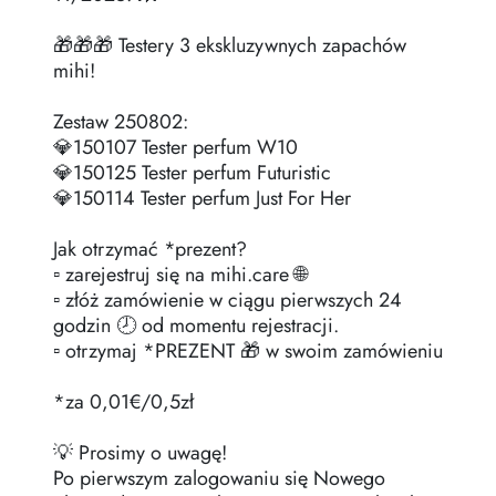
🎁🎁🎁 Testery 3 ekskluzywnych zapachów
mihi!
Zestaw 250802:
💎150107 Tester perfum W10
💎150125 Tester perfum Futuristic
💎150114 Tester perfum Just For Her
Jak otrzymać *prezent?
▫️ zarejestruj się na mihi.care 🌐
▫️ złóż zamówienie w ciągu pierwszych 24
godzin 🕗 od momentu rejestracji.
▫️ otrzymaj *PREZENT 🎁 w swoim zamówieniu
*za 0,01€‎/0,5zł
💡 Prosimy o uwagę!
Po pierwszym zalogowaniu się Nowego