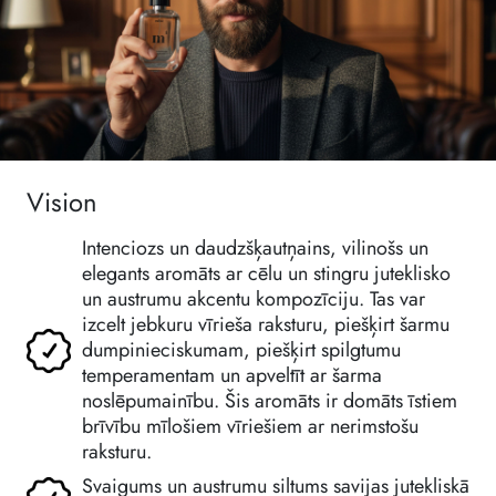
Vision
Intenciozs un daudzšķautņains, vilinošs un
elegants aromāts ar cēlu un stingru juteklisko
un austrumu akcentu kompozīciju. Tas var
izcelt jebkuru vīrieša raksturu, piešķirt šarmu
dumpinieciskumam, piešķirt spilgtumu
temperamentam un apveltīt ar šarma
noslēpumainību. Šis aromāts ir domāts īstiem
brīvību mīlošiem vīriešiem ar nerimstošu
raksturu.
Svaigums un austrumu siltums savijas jutekliskā