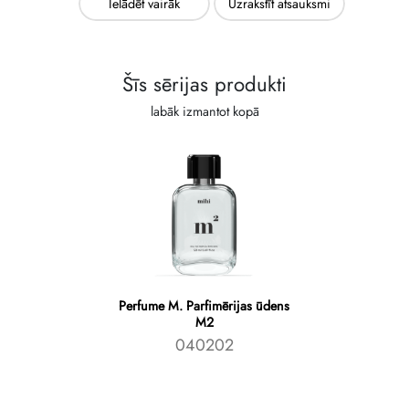
Ielādēt vairāk
Uzrakstīt atsauksmi
Šīs sērijas produkti
labāk izmantot kopā
Perfume M. Parfimērijas ūdens
M2
040202