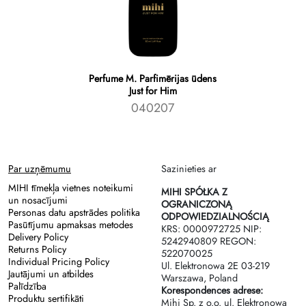
Perfume M. Parfimērijas ūdens
Just for Him
040207
Par uzņēmumu
Sazinieties ar
MIHI tīmekļa vietnes noteikumi
MIHI SPÓŁKA Z
un nosacījumi
OGRANICZONĄ
Personas datu apstrādes politika
ODPOWIEDZIALNOŚCIĄ
Pasūtījumu apmaksas metodes
KRS: 0000972725 NIP:
Delivery Policy
5242940809 REGON:
Returns Policy
522070025
Individual Pricing Policy
Ul. Elektronowa 2Е 03-219
Jautājumi un atbildes
Warszawa, Poland
Palīdzība
Korespondences adrese:
Produktu sertifikāti
Mihi Sp. z o.o. ul. Elektronowa