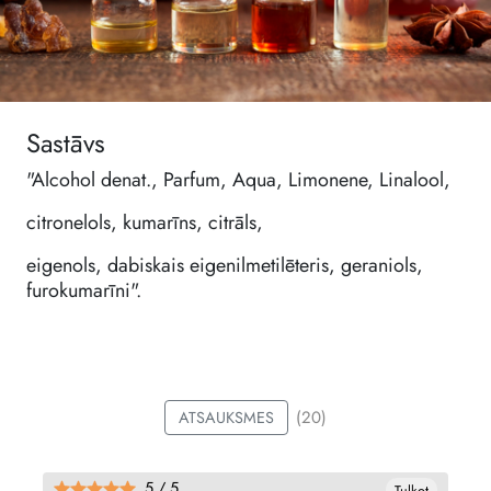
Sastāvs
"Alcohol denat., Parfum, Aqua, Limonene, Linalool,
citronelols, kumarīns, citrāls,
eigenols, dabiskais eigenilmetilēteris, geraniols,
furokumarīni".
(20)
ATSAUKSMES
5 / 5