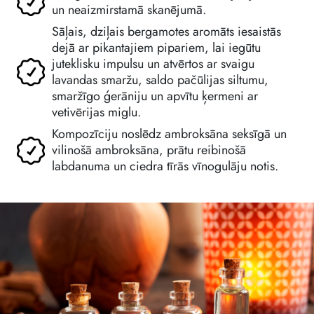
un neaizmirstamā skanējumā.
Sāļais, dziļais bergamotes aromāts iesaistās
dejā ar pikantajiem pipariem, lai iegūtu
juteklisku impulsu un atvērtos ar svaigu
lavandas smaržu, saldo pačūlijas siltumu,
smaržīgo ģerāniju un apvītu ķermeni ar
vetivērijas miglu.
Kompozīciju noslēdz ambroksāna seksīgā un
vilinošā ambroksāna, prātu reibinošā
labdanuma un ciedra tīrās vīnogulāju notis.