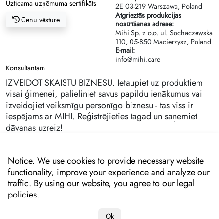
Uzticama uzņēmuma sertifikāts
2Е 03-219 Warszawa, Poland
Atgrieztās produkcijas
Cenu vēsture
nosūtīšanas adrese:
Mihi Sp. z o.o. ul. Sochaczewska
110, 05-850 Macierzysz, Poland
E-mail:
info@mihi.care
Konsultantam
IZVEIDOT SKAISTU BIZNESU. Ietaupiet uz produktiem
visai ģimenei, palieliniet savus papildu ienākumus vai
izveidojiet veiksmīgu personīgo biznesu - tas viss ir
iespējams ar MIHI. Reģistrējieties tagad un saņemiet
dāvanas uzreiz!
Notice. We use cookies to provide necessary website
functionality, improve your experience and analyze our
traffic. By using our website, you agree to our legal
policies.
Ok