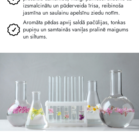
izsmalcinātu un pūderveida īrisa, reibinoša
jasmīna un saulainu apelsīnu ziedu notīm.
Aromāta pēdas apvij saldā pačūlijas, tonkas
pupiņu un samtainās vaniļas pralinē maigums
un siltums.