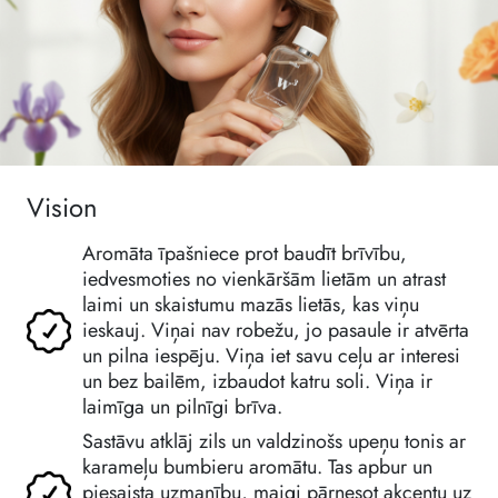
Vision
Aromāta īpašniece prot baudīt brīvību,
iedvesmoties no vienkāršām lietām un atrast
laimi un skaistumu mazās lietās, kas viņu
ieskauj. Viņai nav robežu, jo pasaule ir atvērta
un pilna iespēju. Viņa iet savu ceļu ar interesi
un bez bailēm, izbaudot katru soli. Viņa ir
laimīga un pilnīgi brīva.
Sastāvu atklāj zils un valdzinošs upeņu tonis ar
karameļu bumbieru aromātu. Tas apbur un
piesaista uzmanību, maigi pārnesot akcentu uz