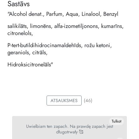
Sastāvs
"Alcohol denat., Parfum, Aqua, Linalool, Benzyl
salikilāts, limonēns, alfa-izometiljonons, kumarīns,
citronelols,
P-tert-butildihidrocinamaldehīds, rožu ketoni,
geraniols, citrāls,
Hidroksicitronelāls"
(46)
ATSAUKSMES
ot
Tulkot
Uwielbiam ten zapach. Na prawdę zapach jest
długotrwały 🥰