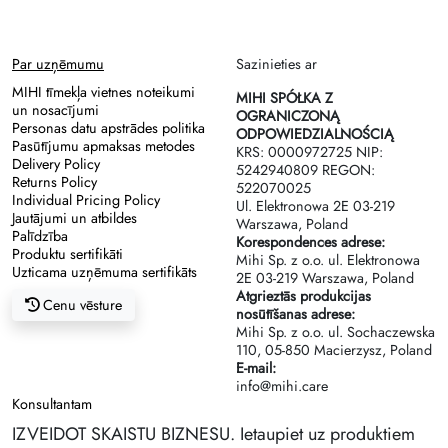
Par uzņēmumu
Sazinieties ar
MIHI tīmekļa vietnes noteikumi
MIHI SPÓŁKA Z
un nosacījumi
OGRANICZONĄ
Personas datu apstrādes politika
ODPOWIEDZIALNOŚCIĄ
Pasūtījumu apmaksas metodes
KRS: 0000972725 NIP:
Delivery Policy
5242940809 REGON:
Returns Policy
522070025
Individual Pricing Policy
Ul. Elektronowa 2Е 03-219
Jautājumi un atbildes
Warszawa, Poland
Palīdzība
Korespondences adrese:
Produktu sertifikāti
Mihi Sp. z o.o. ul. Elektronowa
Uzticama uzņēmuma sertifikāts
2Е 03-219 Warszawa, Poland
Atgrieztās produkcijas
Cenu vēsture
nosūtīšanas adrese:
Mihi Sp. z o.o. ul. Sochaczewska
110, 05-850 Macierzysz, Poland
E-mail:
info@mihi.care
Konsultantam
IZVEIDOT SKAISTU BIZNESU. Ietaupiet uz produktiem