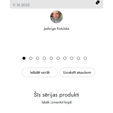
11.10.2025
15
Jadwiga Kotulska
Ielādēt vairāk
Uzrakstīt atsauksmi
Šīs sērijas produkti
labāk izmantot kopā