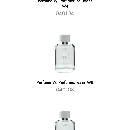
Perfume W. Parfimērijas ūdens
W4
040104
Perfume W. Perfumed water W8
040108