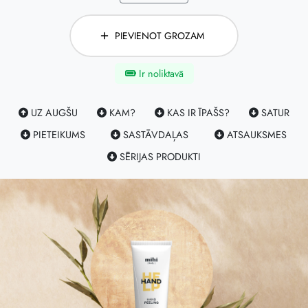
PIEVIENOT GROZAM
Ir noliktavā
UZ AUGŠU
KAM?
KAS IR ĪPAŠS?
SATUR
PIETEIKUMS
SASTĀVDAĻAS
ATSAUKSMES
SĒRIJAS PRODUKTI