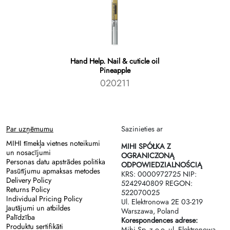
Hand Help. Nail & cuticle oil
Pineapple
020211
Par uzņēmumu
Sazinieties ar
MIHI tīmekļa vietnes noteikumi
MIHI SPÓŁKA Z
un nosacījumi
OGRANICZONĄ
Personas datu apstrādes politika
ODPOWIEDZIALNOŚCIĄ
Pasūtījumu apmaksas metodes
KRS: 0000972725 NIP:
Delivery Policy
5242940809 REGON:
Returns Policy
522070025
Individual Pricing Policy
Ul. Elektronowa 2Е 03-219
Jautājumi un atbildes
Warszawa, Poland
Palīdzība
Korespondences adrese:
Produktu sertifikāti
Mihi Sp. z o.o. ul. Elektronowa