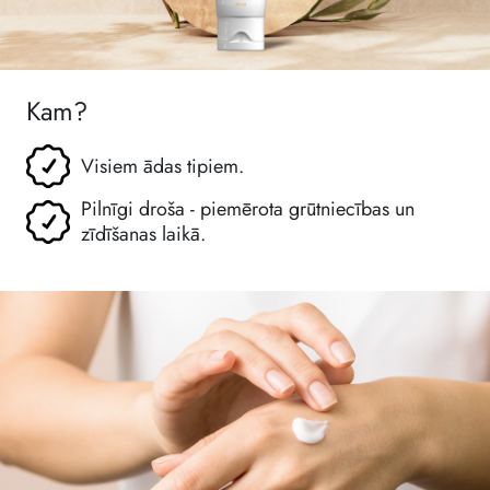
Kam?
Visiem ādas tipiem.
Pilnīgi droša - piemērota grūtniecības un
zīdīšanas laikā.