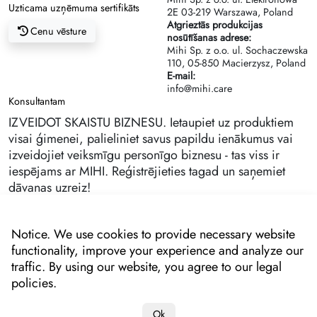
Uzticama uzņēmuma sertifikāts
2Е 03-219 Warszawa, Poland
Atgrieztās produkcijas
Cenu vēsture
nosūtīšanas adrese:
Mihi Sp. z o.o. ul. Sochaczewska
110, 05-850 Macierzysz, Poland
E-mail:
info@mihi.care
Konsultantam
IZVEIDOT SKAISTU BIZNESU. Ietaupiet uz produktiem
visai ģimenei, palieliniet savus papildu ienākumus vai
izveidojiet veiksmīgu personīgo biznesu - tas viss ir
iespējams ar MIHI. Reģistrējieties tagad un saņemiet
dāvanas uzreiz!
Notice. We use cookies to provide necessary website
functionality, improve your experience and analyze our
traffic. By using our website, you agree to our legal
policies.
Ok