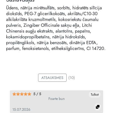
Ūdens, nātrija mirētsulfāts, sorbīts, hidratēts silīcija
dioksīds, PEG-7 glicerilkokoāts, akrilātu/C10-30
alkilakrilāta kruzmolīmetils, kokosriekstu čaumalu
pulveris, Zingiber Officinale sakņu eļļa, Litchi
Chinensis augļu ekstrakts, alantoīns, papaīns,
kokamidopropilbetaīns, nātrija hidroksīds,
propilēnglikols, nātrija benzoāts, dinātrija EDTA,
parfum, fenoksietanols, etilheksilglicerīns, CI 14720.
(10)
ATSAUKSMES
5 / 5
ot
Tulkot
Foarte bun
15.07.2026
09