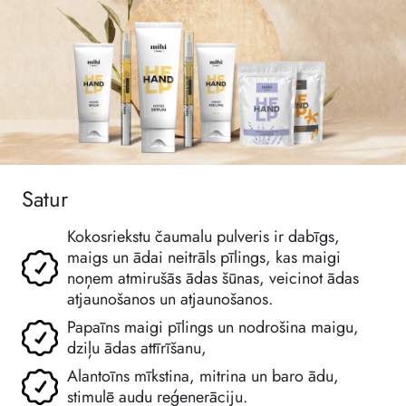
Satur
Kokosriekstu čaumalu pulveris ir dabīgs,
maigs un ādai neitrāls pīlings, kas maigi
noņem atmirušās ādas šūnas, veicinot ādas
atjaunošanos un atjaunošanos.
Papaīns maigi pīlings un nodrošina maigu,
dziļu ādas attīrīšanu,
Alantoīns mīkstina, mitrina un baro ādu,
stimulē audu reģenerāciju.