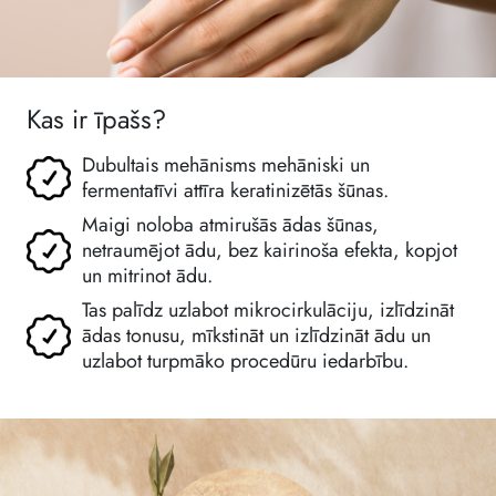
Kas ir īpašs?
Dubultais mehānisms mehāniski un
fermentatīvi attīra keratinizētās šūnas.
Maigi noloba atmirušās ādas šūnas,
netraumējot ādu, bez kairinoša efekta, kopjot
un mitrinot ādu.
Tas palīdz uzlabot mikrocirkulāciju, izlīdzināt
ādas tonusu, mīkstināt un izlīdzināt ādu un
uzlabot turpmāko procedūru iedarbību.