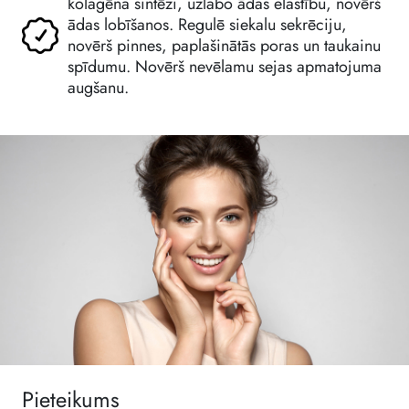
kolagēna sintēzi, uzlabo ādas elastību, novērš
ādas lobīšanos. Regulē siekalu sekrēciju,
novērš pinnes, paplašinātās poras un taukainu
spīdumu. Novērš nevēlamu sejas apmatojuma
augšanu.
Pieteikums