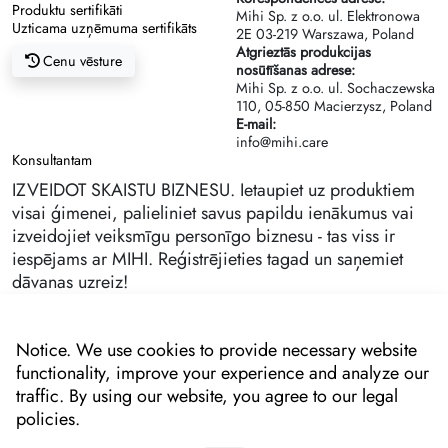
Produktu sertifikāti
Mihi Sp. z o.o. ul. Elektronowa
Uzticama uzņēmuma sertifikāts
2Е 03-219 Warszawa, Poland
Atgrieztās produkcijas
Cenu vēsture
nosūtīšanas adrese:
Mihi Sp. z o.o. ul. Sochaczewska
110, 05-850 Macierzysz, Poland
E-mail:
info@mihi.care
Konsultantam
IZVEIDOT SKAISTU BIZNESU. Ietaupiet uz produktiem
visai ģimenei, palieliniet savus papildu ienākumus vai
izveidojiet veiksmīgu personīgo biznesu - tas viss ir
iespējams ar MIHI. Reģistrējieties tagad un saņemiet
dāvanas uzreiz!
Notice. We use cookies to provide necessary website
functionality, improve your experience and analyze our
traffic. By using our website, you agree to our legal
policies.