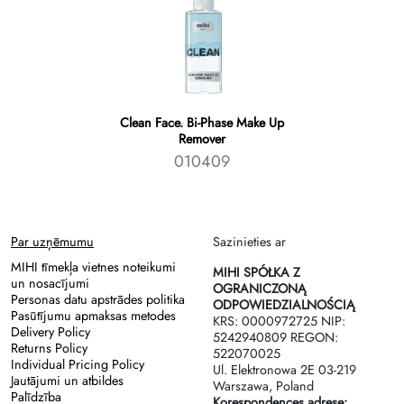
Clean Face. Bi-Phase Make Up
Remover
010409
Par uzņēmumu
Sazinieties ar
MIHI tīmekļa vietnes noteikumi
MIHI SPÓŁKA Z
un nosacījumi
OGRANICZONĄ
Personas datu apstrādes politika
ODPOWIEDZIALNOŚCIĄ
Pasūtījumu apmaksas metodes
KRS: 0000972725 NIP:
Delivery Policy
5242940809 REGON:
Returns Policy
522070025
Individual Pricing Policy
Ul. Elektronowa 2Е 03-219
Jautājumi un atbildes
Warszawa, Poland
Palīdzība
Korespondences adrese: