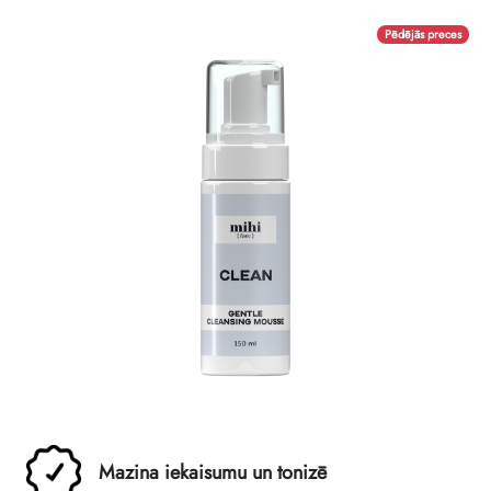
Pēdējās preces
Mazina iekaisumu un tonizē