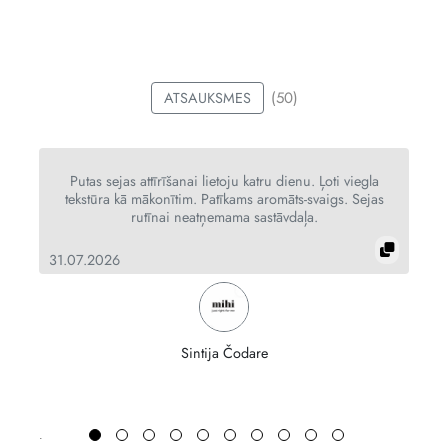
(50)
ATSAUKSMES
ot
Putas sejas attīrīšanai lietoju katru dienu. Ļoti viegla
tekstūra kā mākonītim. Patīkams aromāts-svaigs. Sejas
rutīnai neatņemama sastāvdaļa.
31.07.2026
26
Sintija Čodare