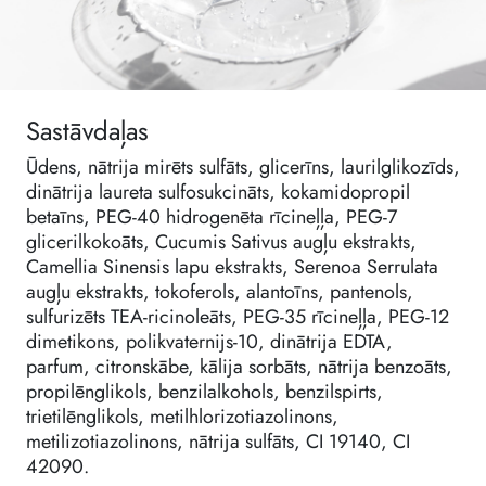
Sastāvdaļas
Ūdens, nātrija mirēts sulfāts, glicerīns, laurilglikozīds,
dinātrija laureta sulfosukcināts, kokamidopropil
betaīns, PEG-40 hidrogenēta rīcineļļa, PEG-7
glicerilkokoāts, Cucumis Sativus augļu ekstrakts,
Camellia Sinensis lapu ekstrakts, Serenoa Serrulata
augļu ekstrakts, tokoferols, alantoīns, pantenols,
sulfurizēts TEA-ricinoleāts, PEG-35 rīcineļļa, PEG-12
dimetikons, polikvaternijs-10, dinātrija EDTA,
parfum, citronskābe, kālija sorbāts, nātrija benzoāts,
propilēnglikols, benzilalkohols, benzilspirts,
trietilēnglikols, metilhlorizotiazolinons,
metilizotiazolinons, nātrija sulfāts, CI 19140, CI
42090.