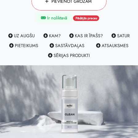
PIEVIENOT GROZAM
Ir noliktavā
Pēdējās preces
UZ AUGŠU
KAM?
KAS IR ĪPAŠS?
SATUR
PIETEIKUMS
SASTĀVDAĻAS
ATSAUKSMES
SĒRIJAS PRODUKTI