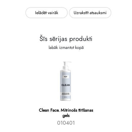
Ielādēt vairāk
Uzrakstīt atsauksmi
Šīs sērijas produkti
labāk izmantot kopā
Clean Face. Mitrinošs tīrīšanas
gels
010401