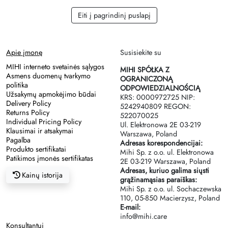
Eiti į pagrindinį puslapį
Apie įmonę
Susisiekite su
MIHI interneto svetainės sąlygos
MIHI SPÓŁKA Z
Asmens duomenų tvarkymo
OGRANICZONĄ
politika
ODPOWIEDZIALNOŚCIĄ
Užsakymų apmokėjimo būdai
KRS: 0000972725 NIP:
Delivery Policy
5242940809 REGON:
Returns Policy
522070025
Individual Pricing Policy
Ul. Elektronowa 2Е 03-219
Klausimai ir atsakymai
Warszawa, Poland
Pagalba
Adresas korespondencijai:
Produkto sertifikatai
Mihi Sp. z o.o. ul. Elektronowa
Patikimos įmonės sertifikatas
2Е 03-219 Warszawa, Poland
Adresas, kuriuo galima siųsti
Kainų istorija
grąžinamąsias paraiškas:
Mihi Sp. z o.o. ul. Sochaczewska
110, 05-850 Macierzysz, Poland
E-mail:
info@mihi.care
Konsultantui