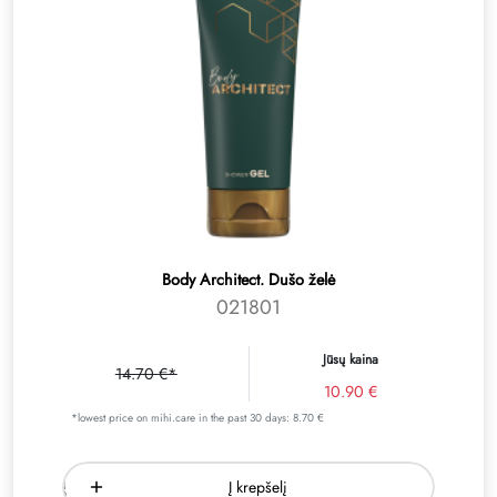
Body Architect. Dušo želė
021801
Jūsų kaina
14.70 €*
10.90 €
*lowest price on mihi.care in the past 30 days: 8.70 €
Į krepšelį