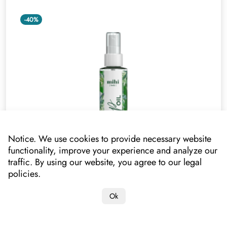
-40%
Notice. We use cookies to provide necessary website
functionality, improve your experience and analyze our
traffic. By using our website, you agree to our legal
policies.
Hemp Oil. Šilkinis sausas kūno aliejus
020309
Ok
Jūsų kaina
17.40 €*