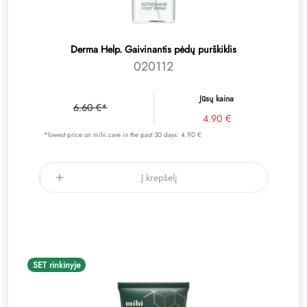
Derma Help. Gaivinantis pėdų purškiklis
020112
Jūsų kaina
6.60 €*
4.90 €
*lowest price on mihi.care in the past 30 days: 4.90 €
Į krepšelį
SET rinkinyje