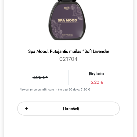
Spa Mood. Putojantis muilas "Soft Lavender
021704
Jūsų kaina
8.00 €*
5.20 €
*lowest price on mihi.care in the past 30 days: 5.20 €
Į krepšelį