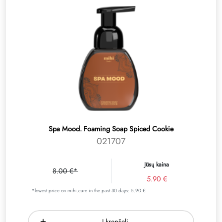
Spa Mood. Foaming Soap Spiced Cookie
021707
Jūsų kaina
8.00 €*
5.90 €
*lowest price on mihi.care in the past 30 days: 5.90 €
Į krepšelį