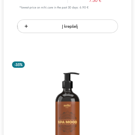
7.50 €
*lowest price on mihi.care in the past 30 days: 6.90 €
Į krepšelį
-35%