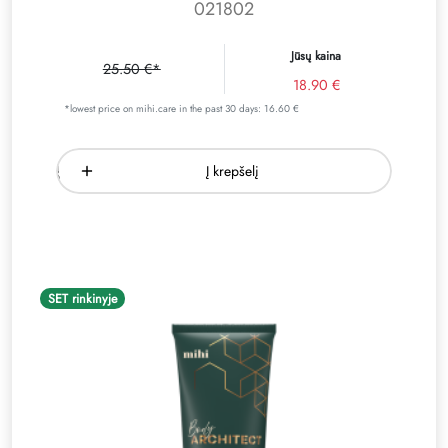
021802
Jūsų kaina
25.50 €*
18.90 €
*lowest price on mihi.care in the past 30 days: 16.60 €
Į krepšelį
SET rinkinyje