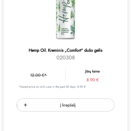
Hemp Oil. Kreminis „Comfort“ dušo gelis
020308
Jūsų kaina
12.00 €*
8.90 €
*lowest price on mihi.care in the past 30 days: 8.90 €
Į krepšelį