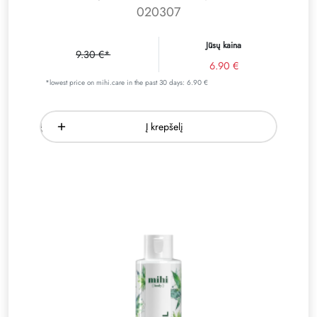
020307
Jūsų kaina
9.30 €*
6.90 €
*lowest price on mihi.care in the past 30 days: 6.90 €
Į krepšelį