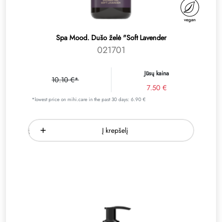
Spa Mood. Dušo želė "Soft Lavender
021701
Jūsų kaina
10.10 €*
7.50 €
*lowest price on mihi.care in the past 30 days: 6.90 €
Į krepšelį