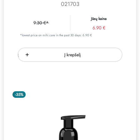
021703
Jūsų kaina
9.30 €*
6.90 €
*lowest price on mihi.care in the past 30 days: 6.90 €
Į krepšelį
-35%