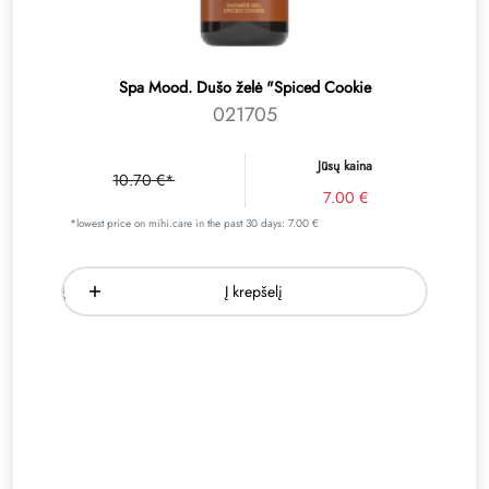
Spa Mood. Dušo želė "Spiced Cookie
021705
Jūsų kaina
10.70 €*
7.00 €
*lowest price on mihi.care in the past 30 days: 7.00 €
Į krepšelį