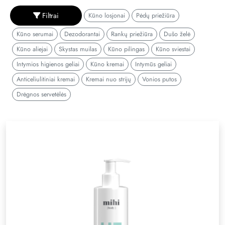
Filtrai
Kūno losjonai
Pėdų priežiūra
Kūno serumai
Dezodorantai
Rankų priežiūra
Dušo želė
Kūno aliejai
Skystas muilas
Kūno pilingas
Kūno sviestai
Intymios higienos geliai
Kūno kremai
Intymūs geliai
Anticeliulitiniai kremai
Kremai nuo strijų
Vonios putos
Drėgnos servetėlės