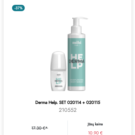
-37%
Derma Help. SET 020114 + 020115
210552
Jūsų kaina
17.30 €*
10.90 €