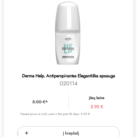
Derma Help. Antiperspirantas Elegantiška apsauga
020114
Jūsų kaina
8.00 €*
5.90 €
*lowest price on mihi.care in the past 30 days: 5.90 €
Į krepšelį