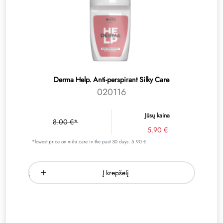
Derma Help. Аnti-perspirant Silky Care
020116
Jūsų kaina
8.00 €*
5.90 €
*lowest price on mihi.care in the past 30 days: 5.90 €
Į krepšelį