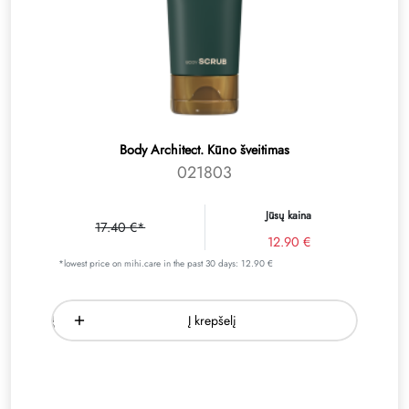
Body Architect. Kūno šveitimas
021803
Jūsų kaina
17.40 €*
12.90 €
*lowest price on mihi.care in the past 30 days: 12.90 €
Į krepšelį