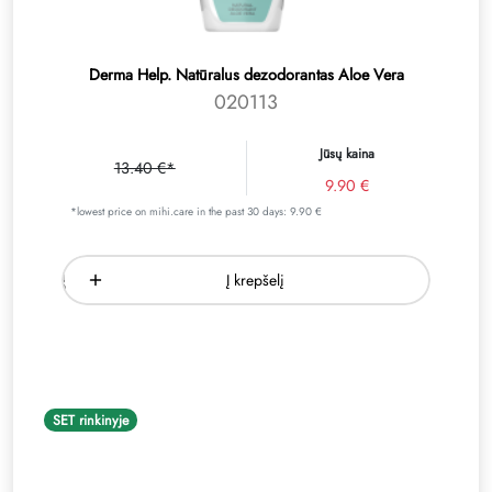
Derma Help. Natūralus dezodorantas Aloe Vera
020113
Jūsų kaina
13.40 €*
9.90 €
*lowest price on mihi.care in the past 30 days: 9.90 €
Į krepšelį
SET rinkinyje