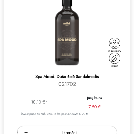
Spa Mood. Dušo želė Sandalmedis
021702
Jūsų kaina
10.10 €*
7.50 €
*lowest price on mihi.care in the past 30 days: 6.90 €
Į krepšelį