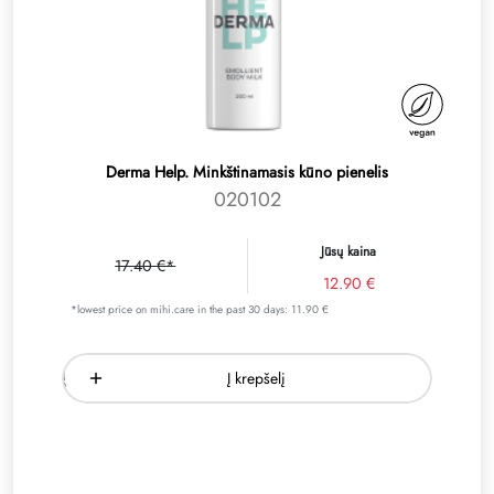
Derma Help. Minkštinamasis kūno pienelis
020102
Jūsų kaina
17.40 €*
12.90 €
*lowest price on mihi.care in the past 30 days: 11.90 €
Į krepšelį