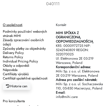
040111
O společnosti
Kontakt
Podmínky používání webových
MIHI SPÓŁKA Z
stránek MIHI
OGRANICZONĄ
Zásady zpracování osobních
ODPOWIEDZIALNOŚCIĄ
údajů
KRS: 0000972725 NIP:
Způsoby platby za objednávky
5242940809 REGON:
Delivery Policy
522070025
Returns Policy
Ul. Elektronowa 2Е 03-219
Individual Pricing Policy
Warszawa, Poland
Otázky a odpovědi
Korespondenční adresa:
Nápověda
Mihi Sp. z o.o. ul. Elektronowa
Certifikáty výrobků
2Е 03-219 Warszawa, Poland
Certifikát spolehlivé společnosti
Adresa pro zasílání návratek:
Mihi Sp. z o.o. ul. Sochaczewska
Historie cen
110, 05-850 Macierzysz, Poland
E-mail:
info@mihi.care
Pro konzultanta