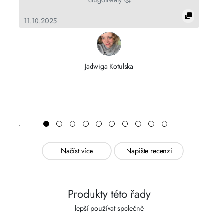
długotrwały 🥰
11.10.2025
15
Jadwiga Kotulska
Načíst více
Napište recenzi
Produkty této řady
lepší používat společně