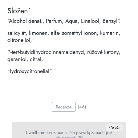
Složení
"Alcohol denat., Parfum, Aqua, Linalool, Benzyl".
salicylát, limonen, alfa-isomethyl ionon, kumarin,
citronellol,
P-tert-butyldihydrocinnamaldehyd, růžové ketony,
geraniol, citral,
Hydroxycitronellal"
(46)
Recenze
it
Přeložit
Uwielbiam ten zapach. Na prawdę zapach jest