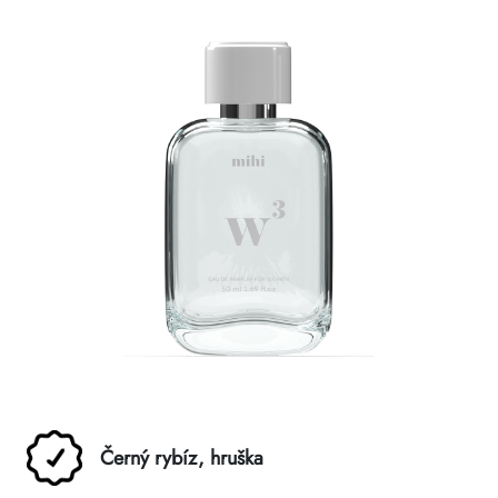
Černý rybíz, hruška