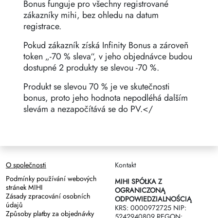
Bonus funguje pro všechny registrované
zákazníky mihi, bez ohledu na datum
registrace.
Pokud zákazník získá Infinity Bonus a zároveň
token „-70 % sleva“, v jeho objednávce budou
dostupné 2 produkty se slevou -70 %.
Produkt se slevou 70 % je ve skutečnosti
bonus, proto jeho hodnota nepodléhá dalším
slevám a nezapočítává se do PV.</
O společnosti
Kontakt
Podmínky používání webových
MIHI SPÓŁKA Z
stránek MIHI
OGRANICZONĄ
Zásady zpracování osobních
ODPOWIEDZIALNOŚCIĄ
údajů
KRS: 0000972725 NIP:
Způsoby platby za objednávky
5242940809 REGON: