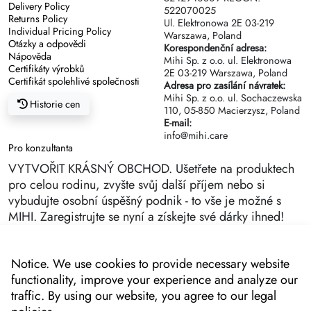
Delivery Policy
522070025
Returns Policy
Ul. Elektronowa 2Е 03-219
Individual Pricing Policy
Warszawa, Poland
Otázky a odpovědi
Korespondenční adresa:
Nápověda
Mihi Sp. z o.o. ul. Elektronowa
Certifikáty výrobků
2Е 03-219 Warszawa, Poland
Certifikát spolehlivé společnosti
Adresa pro zasílání návratek:
Mihi Sp. z o.o. ul. Sochaczewska
Historie cen
110, 05-850 Macierzysz, Poland
E-mail:
info@mihi.care
Pro konzultanta
VYTVOŘIT KRÁSNÝ OBCHOD. Ušetřete na produktech
pro celou rodinu, zvyšte svůj další příjem nebo si
vybudujte osobní úspěšný podnik - to vše je možné s
MIHI. Zaregistrujte se nyní a získejte své dárky ihned!
Notice. We use cookies to provide necessary website
functionality, improve your experience and analyze our
traffic. By using our website, you agree to our legal