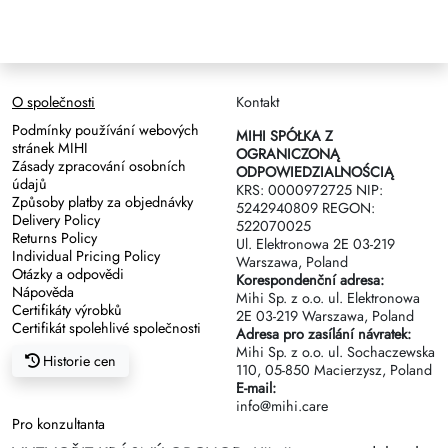
O společnosti
Kontakt
Podmínky používání webových
MIHI SPÓŁKA Z
stránek MIHI
OGRANICZONĄ
Zásady zpracování osobních
ODPOWIEDZIALNOŚCIĄ
údajů
KRS: 0000972725 NIP:
Způsoby platby za objednávky
5242940809 REGON:
Delivery Policy
522070025
Returns Policy
Ul. Elektronowa 2Е 03-219
Individual Pricing Policy
Warszawa, Poland
Otázky a odpovědi
Korespondenční adresa:
Nápověda
Mihi Sp. z o.o. ul. Elektronowa
Certifikáty výrobků
2Е 03-219 Warszawa, Poland
Certifikát spolehlivé společnosti
Adresa pro zasílání návratek:
Mihi Sp. z o.o. ul. Sochaczewska
Historie cen
110, 05-850 Macierzysz, Poland
E-mail:
info@mihi.care
Pro konzultanta