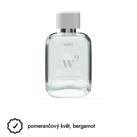
pomerančový květ, bergamot