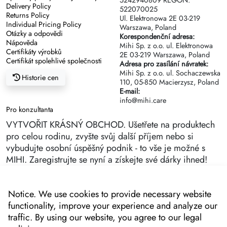
5242940809 REGON:
Delivery Policy
522070025
Returns Policy
Ul. Elektronowa 2Е 03-219
Individual Pricing Policy
Warszawa, Poland
Otázky a odpovědi
Korespondenční adresa:
Nápověda
Mihi Sp. z o.o. ul. Elektronowa
Certifikáty výrobků
2Е 03-219 Warszawa, Poland
Certifikát spolehlivé společnosti
Adresa pro zasílání návratek:
Mihi Sp. z o.o. ul. Sochaczewska
Historie cen
110, 05-850 Macierzysz, Poland
E-mail:
info@mihi.care
Pro konzultanta
VYTVOŘIT KRÁSNÝ OBCHOD. Ušetřete na produktech
pro celou rodinu, zvyšte svůj další příjem nebo si
vybudujte osobní úspěšný podnik - to vše je možné s
MIHI. Zaregistrujte se nyní a získejte své dárky ihned!
Notice. We use cookies to provide necessary website
functionality, improve your experience and analyze our
traffic. By using our website, you agree to our legal