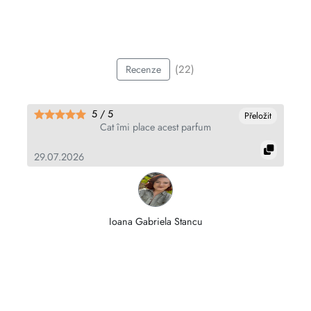
(22)
Recenze
5 / 5
it
Přeložit
Cat îmi place acest parfum
t
29.07.2026
25
Ioana Gabriela Stancu