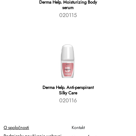
Derma Help. Moisturizing Body
serum
020115
Derma Help. Аnti-perspirant
Silky Care
020116
O spoločnosti
Kontakt
Podmienky používania webovej