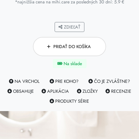
*najnižšia cena na mihi.care za posledných 30 dní: 5.9 €
ZDIEĽAŤ
PRIDAŤ DO KOŠÍKA
Na sklade
NA VRCHOL
PRE KOHO?
ČO JE ZVLÁŠTNE?
OBSAHUJE
APLIKÁCIA
ZLOŽKY
RECENZIE
PRODUKTY SÉRIE