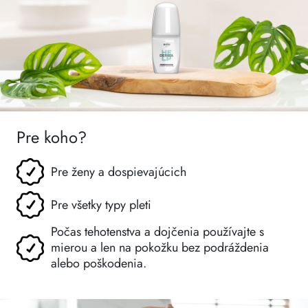
Pre koho?
Pre ženy a dospievajúcich
Pre všetky typy pleti
Počas tehotenstva a dojčenia používajte s
mierou a len na pokožku bez podráždenia
alebo poškodenia.