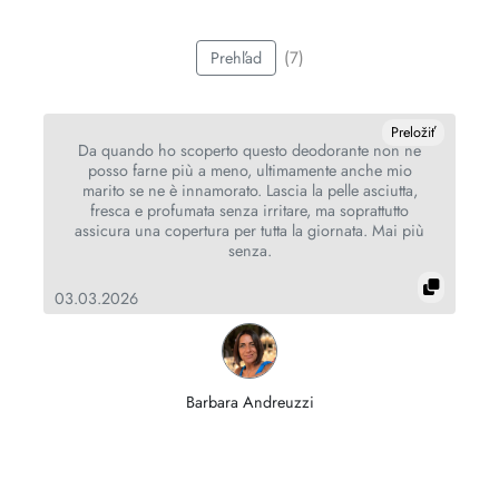
(7)
Prehľad
iť
Preložiť
ý
Da quando ho scoperto questo deodorante non ne
posso farne più a meno, ultimamente anche mio
marito se ne è innamorato. Lascia la pelle asciutta,
fresca e profumata senza irritare, ma soprattutto
07
assicura una copertura per tutta la giornata. Mai più
senza.
03.03.2026
Barbara Andreuzzi