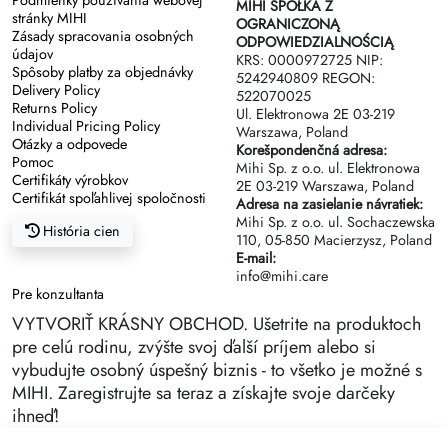
MIHI SPÓŁKA Z
stránky MIHI
OGRANICZONĄ
Zásady spracovania osobných
ODPOWIEDZIALNOŚCIĄ
údajov
KRS: 0000972725 NIP:
Spôsoby platby za objednávky
5242940809 REGON:
Delivery Policy
522070025
Returns Policy
Ul. Elektronowa 2Е 03-219
Individual Pricing Policy
Warszawa, Poland
Otázky a odpovede
Korešpondenčná adresa:
Pomoc
Mihi Sp. z o.o. ul. Elektronowa
Certifikáty výrobkov
2Е 03-219 Warszawa, Poland
Certifikát spoľahlivej spoločnosti
Adresa na zasielanie návratiek:
Mihi Sp. z o.o. ul. Sochaczewska
História cien
110, 05-850 Macierzysz, Poland
E-mail:
info@mihi.care
Pre konzultanta
VYTVORIŤ KRÁSNY OBCHOD. Ušetrite na produktoch
pre celú rodinu, zvýšte svoj ďalší príjem alebo si
vybudujte osobný úspešný biznis - to všetko je možné s
MIHI. Zaregistrujte sa teraz a získajte svoje darčeky
ihneď!