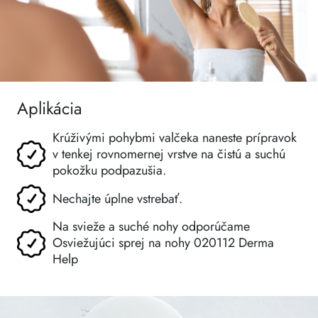
Aplikácia
Krúživými pohybmi valčeka naneste prípravok
v tenkej rovnomernej vrstve na čistú a suchú
pokožku podpazušia.
Nechajte úplne vstrebať.
Na svieže a suché nohy odporúčame
Osviežujúci sprej na nohy 020112 Derma
Help