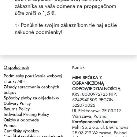
zákazníka sa vaša odmena na propagačnom
účte zníži o 1,5 €.
✨ Ponúknite svojim zákazníkom tie najlepšie
nákupné podmienky!
O spoločnosti
Kontakt
Podmienky používania webovej
MIHI SPÓŁKA Z
stránky MIHI
OGRANICZONĄ
Zásady spracovania osobných
ODPOWIEDZIALNOŚCIĄ
údajov
KRS: 0000972725 NIP:
Spôsoby platby za objednávky
5242940809 REGON:
Delivery Policy
522070025
Returns Policy
Ul. Elektronowa 2Е 03-219
Individual Pricing Policy
Warszawa, Poland
Otázky a odpovede
Korešpondenčná adresa:
Pomoc
Mihi Sp. z o.o. ul. Elektronowa
Certifikáty výrobkov
2Е 03-219 Warszawa, Poland
Certifikát spoľahlivej spoločnosti