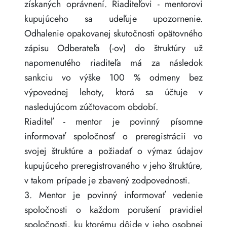
získaných oprávnení. Riaditeľovi - mentorovi
kupujúceho sa udeľuje upozornenie.
Odhalenie opakovanej skutočnosti opätovného
zápisu Odberateľa (-ov) do štruktúry už
napomenutého riaditeľa má za následok
sankciu vo výške 100 % odmeny bez
výpovednej lehoty, ktorá sa účtuje v
nasledujúcom zúčtovacom období.
Riaditeľ - mentor je povinný písomne
informovať spoločnosť o preregistrácii vo
svojej štruktúre a požiadať o výmaz údajov
kupujúceho preregistrovaného v jeho štruktúre,
v takom prípade je zbavený zodpovednosti.
3. Mentor je povinný informovať vedenie
spoločnosti o každom porušení pravidiel
spoločnosti, ku ktorému dôjde v jeho osobnej