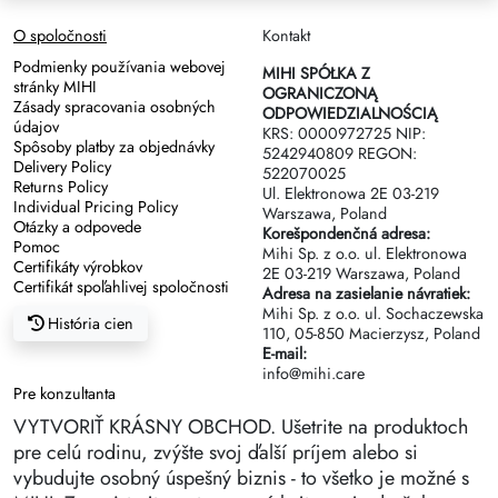
O spoločnosti
Kontakt
Podmienky používania webovej
MIHI SPÓŁKA Z
stránky MIHI
OGRANICZONĄ
Zásady spracovania osobných
ODPOWIEDZIALNOŚCIĄ
údajov
KRS: 0000972725 NIP:
Spôsoby platby za objednávky
5242940809 REGON:
Delivery Policy
522070025
Returns Policy
Ul. Elektronowa 2Е 03-219
Individual Pricing Policy
Warszawa, Poland
Otázky a odpovede
Korešpondenčná adresa:
Pomoc
Mihi Sp. z o.o. ul. Elektronowa
Certifikáty výrobkov
2Е 03-219 Warszawa, Poland
Certifikát spoľahlivej spoločnosti
Adresa na zasielanie návratiek:
Mihi Sp. z o.o. ul. Sochaczewska
História cien
110, 05-850 Macierzysz, Poland
E-mail:
info@mihi.care
Pre konzultanta
VYTVORIŤ KRÁSNY OBCHOD. Ušetrite na produktoch
pre celú rodinu, zvýšte svoj ďalší príjem alebo si
vybudujte osobný úspešný biznis - to všetko je možné s