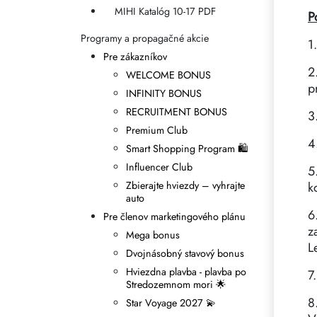
MIHI Katalóg 10-17 PDF
P
Programy a propagačné akcie
1
Pre zákazníkov
2
WELCOME BONUS
p
INFINITY BONUS
RECRUITMENT BONUS
3
Premium Club
4
Smart Shopping Program 🛍
Influencer Club
5
Zbierajte hviezdy – vyhrajte
k
auto
6
Pre členov marketingového plánu
z
Mega bonus
L
Dvojnásobný stavový bonus
Hviezdna plavba - plavba po
7
Stredozemnom mori 🌟
8
Star Voyage 2027 💫