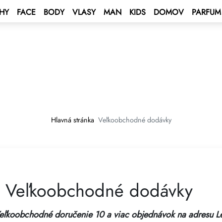
HY
FACE
BODY
VLASY
MAN
KIDS
DOMOV
PARFUM
 BONUS
s
 účet
BONUS
ý stavový bonus
ýpočtu meny
ENT BONUS
lavba - plavba po Stredozemnom
 karta
lub
ať zmluvu
Hlavná stránka
Veľkoobchodné dodávky
e 2027 💫
ping Program 🛍
m GROW&GET!
Club
rive AUTO PROGRAM 🚘
Veľkoobchodné dodávky
viezdy – vyhrajte auto
eľkoobchodné doručenie 10 a viac objednávok na adresu L