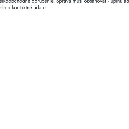
eľkoobchodné doručenie. Správa musí obsahovať - úplnú adr
íslo a kontaktné údaje.