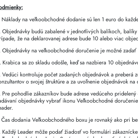
odmienky:
. Náklady na veľkoobchodné dodanie sú len 1 euro do každej
. Objednávky budú zabalené v jednotlivých balíkoch, balíky 
rípade, že na deklarovanej adrese bude 10 alebo viac obje
. Objednávky na veľkoobchodné doručenie je možné zadať l
. Krabica sa zo skladu odošle, keď sa nazbiera 10 objednáv
. Vedúci kontroluje počet zadaných objednávok a preberá 
onzultantov o svojej štruktúre a za uvoľnenie objednávok na
. Pre pohodlie zákazníkov bude adrese vedúceho pridelený č
adávaní objednávky vybrať ikonu Veľkoobchodné doručenie a
eader.
. Čas dodania Veľkoobchodného boxu je rovnaký ako pri be
. Každý Leader môže podať žiadosť vo formulári zákaznícke