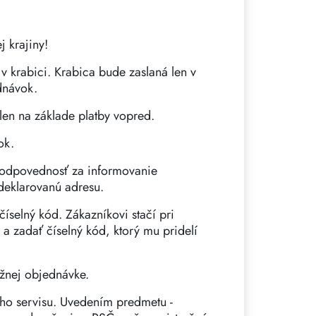
 krajiny!
v krabici. Krabica bude zaslaná len v
dnávok.
en na základe platby vopred.
ok.
zodpovednosť za informovanie
 deklarovanú adresu.
íselný kód. Zákazníkovi stačí pri
 zadať číselný kód, ktorý mu pridelí
žnej objednávke.
ho servisu. Uvedením predmetu -