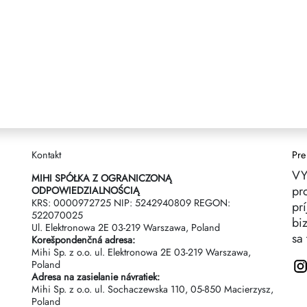
Kontakt
Pre
VY
MIHI SPÓŁKA Z OGRANICZONĄ
pr
ODPOWIEDZIALNOŚCIĄ
KRS: 0000972725 NIP: 5242940809 REGON:
pr
522070025
biz
Ul. Elektronowa 2Е 03-219 Warszawa, Poland
sa 
Korešpondenčná adresa:
Mihi Sp. z o.o. ul. Elektronowa 2Е 03-219 Warszawa,
Poland
Adresa na zasielanie návratiek:
Mihi Sp. z o.o. ul. Sochaczewska 110, 05-850 Macierzysz,
Poland