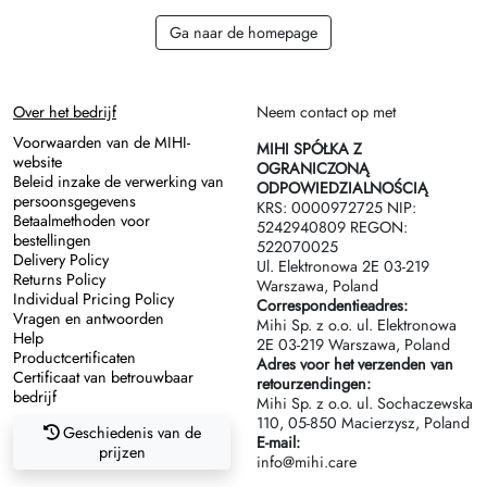
Ga naar de homepage
Over het bedrijf
Neem contact op met
Voorwaarden van de MIHI-
MIHI SPÓŁKA Z
website
OGRANICZONĄ
Beleid inzake de verwerking van
ODPOWIEDZIALNOŚCIĄ
persoonsgegevens
KRS: 0000972725 NIP:
Betaalmethoden voor
5242940809 REGON:
bestellingen
522070025
Delivery Policy
Ul. Elektronowa 2Е 03-219
Returns Policy
Warszawa, Poland
Individual Pricing Policy
Correspondentieadres:
Vragen en antwoorden
Mihi Sp. z o.o. ul. Elektronowa
Help
2Е 03-219 Warszawa, Poland
Productcertificaten
Adres voor het verzenden van
Certificaat van betrouwbaar
retourzendingen:
bedrijf
Mihi Sp. z o.o. ul. Sochaczewska
110, 05-850 Macierzysz, Poland
Geschiedenis van de
E-mail:
prijzen
info@mihi.care