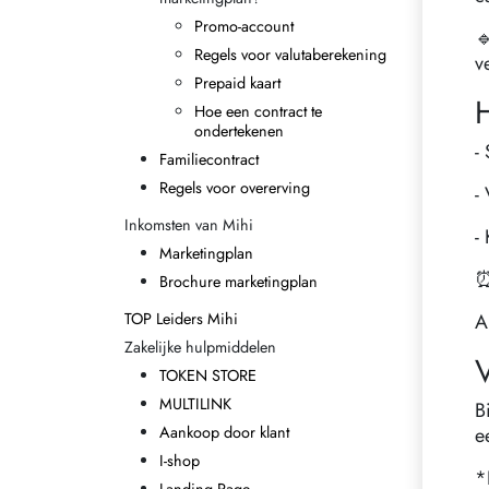
Promo-account

Regels voor valutaberekening
v
Prepaid kaart
H
Hoe een contract te
ondertekenen
-
Familiecontract
Regels voor overerving
-
Inkomsten van Mihi
-
Marketingplan
⏰
Brochure marketingplan
TOP Leiders Mihi
A
Zakelijke hulpmiddelen
TOKEN STORE
MULTILINK
B
Aankoop door klant
e
I-shop
*