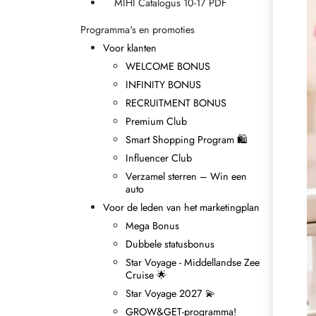
MIHI Catalogus 10-17 PDF
Programma's en promoties
Voor klanten
WELCOME BONUS
INFINITY BONUS
RECRUITMENT BONUS
Premium Club
Smart Shopping Program 🛍
Influencer Club
Verzamel sterren – Win een
auto
Voor de leden van het marketingplan
Mega Bonus
Dubbele statusbonus
Star Voyage - Middellandse Zee
Cruise 🌟
Star Voyage 2027 💫
GROW&GET-programma!