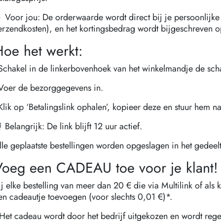
 Voor jou: De orderwaarde wordt direct bij je persoonlijk
erzendkosten), en het kortingsbedrag wordt bijgeschreven o
oe het werkt:
 Schakel in de linkerbovenhoek van het winkelmandje de schak
 Voer de bezorggegevens in.
 Klik op ‘Betalingslink ophalen’, kopieer deze en stuur hem na
 Belangrijk: De link blijft 12 uur actief.
lle geplaatste bestellingen worden opgeslagen in het gedeelt
Voeg een CADEAU toe voor je klant!
ij elke bestelling van meer dan 20 € die via Multilink of als k
en cadeautje toevoegen (voor slechts 0,01 €)*.
Het cadeau wordt door het bedrijf uitgekozen en wordt reg