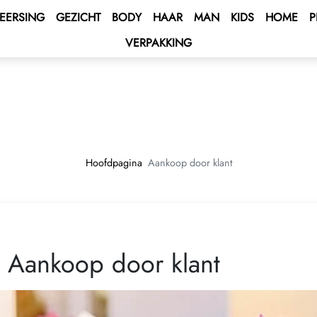
EERSING
GEZICHT
BODY
HAAR
MAN
KIDS
HOME
P
VERPAKKING
 BONUS
s
unt
BONUS
atusbonus
 valutaberekening
ENT BONUS
 - Middellandse Zee Cruise 🌟
rt
lub
e 2027 💫
ntract te ondertekenen
Hoofdpagina
Aankoop door klant
ping Program 🛍
-programma!
Club
andrijving AUTO PROGRAM 🚘
Aankoop door klant
terren – Win een auto