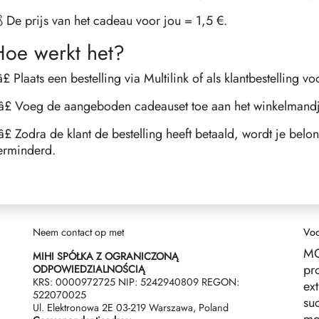
 De prijs van het cadeau voor jou = 1,5 €.
Hoe werkt het?
️â£ Plaats een bestelling via Multilink of als klantbestelling 
️â£ Voeg de aangeboden cadeauset toe aan het winkelmand
️â£ Zodra de klant de bestelling heeft betaald, wordt je be
erminderd.
Neem contact op met
Voo
MO
MIHI SPÓŁKA Z OGRANICZONĄ
pr
ODPOWIEDZIALNOŚCIĄ
KRS: 0000972725 NIP: 5242940809 REGON:
ex
522070025
suc
Ul. Elektronowa 2Е 03-219 Warszawa, Poland