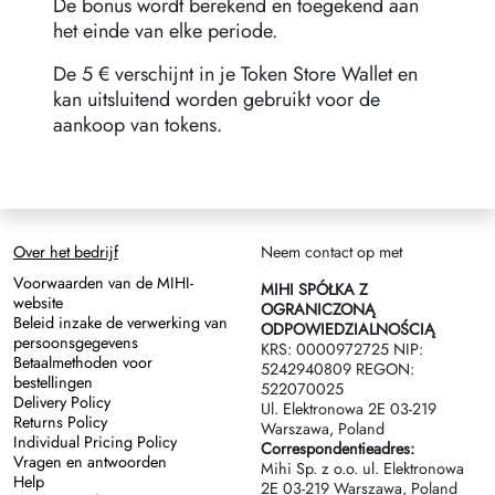
De bonus wordt berekend en toegekend aan
het einde van elke periode.
De 5 € verschijnt in je Token Store Wallet en
kan uitsluitend worden gebruikt voor de
aankoop van tokens.
Over het bedrijf
Neem contact op met
Voorwaarden van de MIHI-
MIHI SPÓŁKA Z
website
OGRANICZONĄ
Beleid inzake de verwerking van
ODPOWIEDZIALNOŚCIĄ
persoonsgegevens
KRS: 0000972725 NIP:
Betaalmethoden voor
5242940809 REGON:
bestellingen
522070025
Delivery Policy
Ul. Elektronowa 2Е 03-219
Returns Policy
Warszawa, Poland
Individual Pricing Policy
Correspondentieadres:
Vragen en antwoorden
Mihi Sp. z o.o. ul. Elektronowa
Help
2Е 03-219 Warszawa, Poland