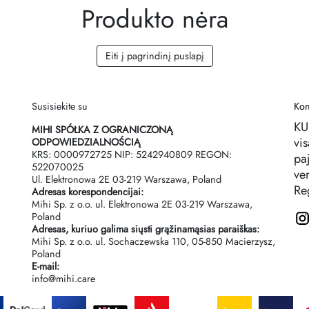
Produkto nėra
Eiti į pagrindinį puslapį
Susisiekite su
Kon
KU
MIHI SPÓŁKA Z OGRANICZONĄ
vi
ODPOWIEDZIALNOŚCIĄ
KRS: 0000972725 NIP: 5242940809 REGON:
pa
522070025
ve
Ul. Elektronowa 2Е 03-219 Warszawa, Poland
Reg
Adresas korespondencijai:
Mihi Sp. z o.o. ul. Elektronowa 2Е 03-219 Warszawa,
Poland
Adresas, kuriuo galima siųsti grąžinamąsias paraiškas:
Mihi Sp. z o.o. ul. Sochaczewska 110, 05-850 Macierzysz,
Poland
E-mail:
info@mihi.care