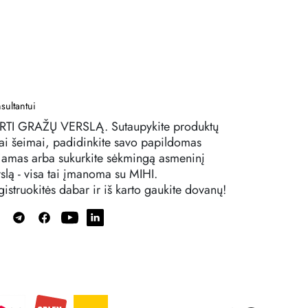
sultantui
RTI GRAŽŲ VERSLĄ. Sutaupykite produktų
sai šeimai, padidinkite savo papildomas
jamas arba sukurkite sėkmingą asmeninį
rslą - visa tai įmanoma su MIHI.
istruokitės dabar ir iš karto gaukite dovanų!