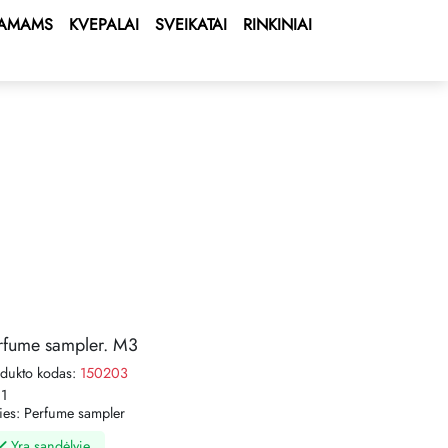
AMAMS
KVEPALAI
SVEIKATAI
RINKINIAI
rfume sampler. M3
dukto kodas:
150203
:
1
ies:
Perfume sampler
Yra sandėlyje