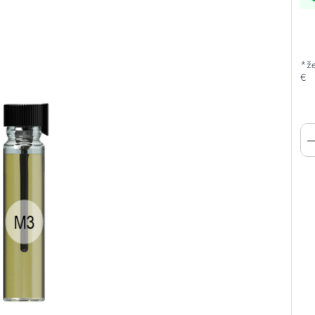
*že
€