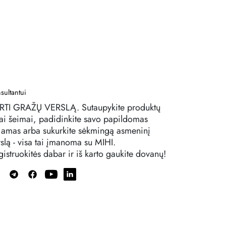
sultantui
RTI GRAŽŲ VERSLĄ. Sutaupykite produktų
sai šeimai, padidinkite savo papildomas
jamas arba sukurkite sėkmingą asmeninį
rslą - visa tai įmanoma su MIHI.
istruokitės dabar ir iš karto gaukite dovanų!