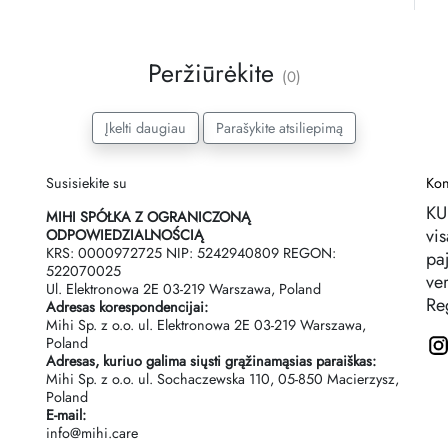
Peržiūrėkite
(0)
Įkelti daugiau
Parašykite atsiliepimą
Susisiekite su
Kon
KU
MIHI SPÓŁKA Z OGRANICZONĄ
vi
ODPOWIEDZIALNOŚCIĄ
KRS: 0000972725 NIP: 5242940809 REGON:
pa
522070025
ve
Ul. Elektronowa 2Е 03-219 Warszawa, Poland
Reg
Adresas korespondencijai:
Mihi Sp. z o.o. ul. Elektronowa 2Е 03-219 Warszawa,
Poland
Adresas, kuriuo galima siųsti grąžinamąsias paraiškas:
Mihi Sp. z o.o. ul. Sochaczewska 110, 05-850 Macierzysz,
Poland
E-mail:
info@mihi.care