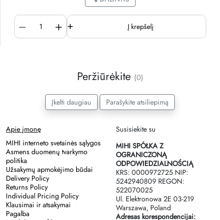
Į krepšelį
Peržiūrėkite
(0)
Įkelti daugiau
Parašykite atsiliepimą
Apie įmonę
Susisiekite su
MIHI interneto svetainės sąlygos
MIHI SPÓŁKA Z
Asmens duomenų tvarkymo
OGRANICZONĄ
politika
ODPOWIEDZIALNOŚCIĄ
Užsakymų apmokėjimo būdai
KRS: 0000972725 NIP:
Delivery Policy
5242940809 REGON:
Returns Policy
522070025
Individual Pricing Policy
Ul. Elektronowa 2Е 03-219
Klausimai ir atsakymai
Warszawa, Poland
Pagalba
Adresas korespondencijai: