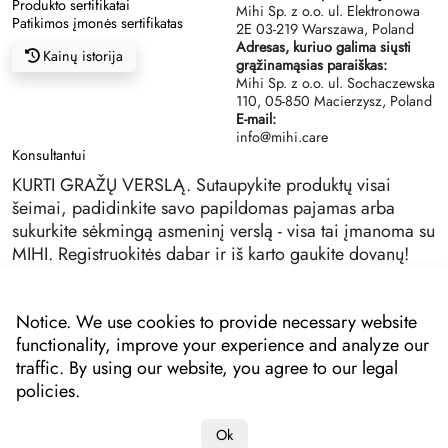
Produkto sertifikatai
Mihi Sp. z o.o. ul. Elektronowa
Patikimos įmonės sertifikatas
2Е 03-219 Warszawa, Poland
Adresas, kuriuo galima siųsti
Kainų istorija
grąžinamąsias paraiškas:
Mihi Sp. z o.o. ul. Sochaczewska
110, 05-850 Macierzysz, Poland
E-mail:
info@mihi.care
Konsultantui
KURTI GRAŽŲ VERSLĄ. Sutaupykite produktų visai
šeimai, padidinkite savo papildomas pajamas arba
sukurkite sėkmingą asmeninį verslą - visa tai įmanoma su
MIHI. Registruokitės dabar ir iš karto gaukite dovanų!
Notice. We use cookies to provide necessary website
functionality, improve your experience and analyze our
traffic. By using our website, you agree to our legal
policies.
Ok