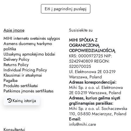
Eiti į pagrindinį puslapį
Apie įmonę
Susisiekite su
MIHI interneto svetainės sąlygos
MIHI SPÓŁKA Z
Asmens duomenų tvarkymo
OGRANICZONĄ
politika
ODPOWIEDZIALNOŚCIĄ
Užsakymų apmokėjimo būdai
KRS: 0000972725 NIP:
Delivery Policy
5242940809 REGON:
Returns Policy
522070025
Individual Pricing Policy
Ul. Elektronowa 2Е 03-219
Klausimai ir atsakymai
Warszawa, Poland
Pagalba
Adresas korespondencijai:
Produkto sertifikatai
Mihi Sp. z o.o. ul. Elektronowa
Patikimos įmonės sertifikatas
2Е 03-219 Warszawa, Poland
Adresas, kuriuo galima siųsti
Kainų istorija
grąžinamąsias paraiškas:
Mihi Sp. z o.o. ul. Sochaczewska
110, 05-850 Macierzysz, Poland
E-mail:
info@mihi.care
Konsultantui