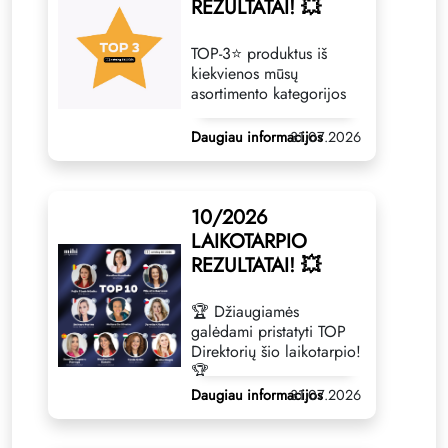
REZULTATAI! 💥
TOP-3⭐️ produktus iš
kiekvienos mūsų
asortimento kategorijos
Daugiau informacijos
31.07.2026
10/2026
LAIKOTARPIO
REZULTATAI! 💥
🏆 Džiaugiamės
galėdami pristatyti TOP
Direktorių šio laikotarpio!
🏆
Daugiau informacijos
31.07.2026