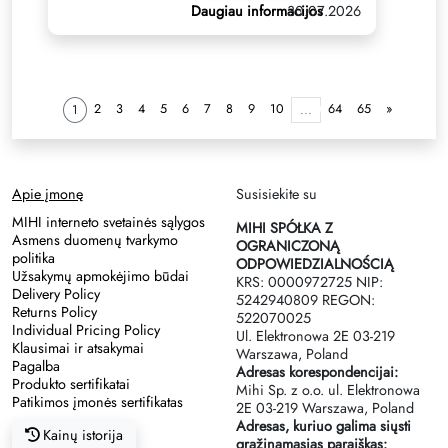
Daugiau informacijos
30.07.2026
2
3
4
5
6
7
8
9
10
64
65
»
1
...
Apie įmonę
Susisiekite su
MIHI interneto svetainės sąlygos
MIHI SPÓŁKA Z
Asmens duomenų tvarkymo
OGRANICZONĄ
politika
ODPOWIEDZIALNOŚCIĄ
Užsakymų apmokėjimo būdai
KRS: 0000972725 NIP:
Delivery Policy
5242940809 REGON:
Returns Policy
522070025
Individual Pricing Policy
Ul. Elektronowa 2Е 03-219
Klausimai ir atsakymai
Warszawa, Poland
Pagalba
Adresas korespondencijai:
Produkto sertifikatai
Mihi Sp. z o.o. ul. Elektronowa
Patikimos įmonės sertifikatas
2Е 03-219 Warszawa, Poland
Adresas, kuriuo galima siųsti
Kainų istorija
grąžinamąsias paraiškas: