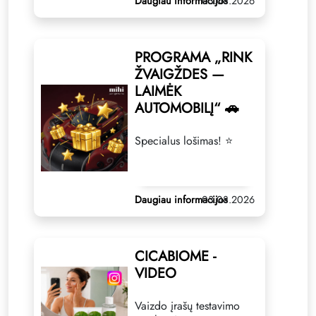
Daugiau informacijos
03.08.2026
PROGRAMA „RINK
ŽVAIGŽDES —
LAIMĖK
AUTOMOBILĮ“ 🚗
Specialus lošimas! ⭐
Daugiau informacijos
03.08.2026
CICABIOME -
VIDEO
Vaizdo įrašų testavimo