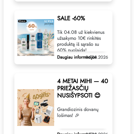
SALE -60%
Tik 04.08 už kiekvienus
užsakymo 10€ rinkitės
produktą iš sąrašo su
60% nuolaida!
Daugiau informacijos
04.08.2026
4 METAI MIHI — 40
PRIEŽASČIŲ
NUSIŠYPSOTI 😊
Grandiozinis dovanų
lošimas! 🎉