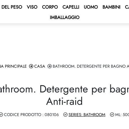
 DEL PESO
VISO
CORPO
CAPELLI
UOMO
BAMBINI
C
IMBALLAGGIO
 BONUS
s
ozionale
BONUS
ato doppio
alcolo della valuta
ENT BONUS
e – crociera nel Mar
agata
eo! 🌟
lub
e un contratto
A PRINCIPALE
CASA
BATHROOM. DETERGENTE PER BAGNO A
e 2027 💫
ping Program 🛍
athroom. Detergente per bag
a GROW&GET!
Club
Anti-raid
A AUTO DOUBLE Drive 🚘
Raccogli le Stelle e Vinci
CODICE PRODOTTO : 080106
SERIES: BATHROOM
ML: 50