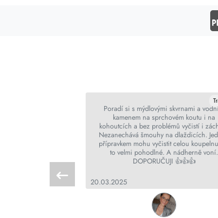
Tradurre
T
a plus un calvaire!
Poradí si s mýdlovými skvrnami a vod
kamenem na sprchovém koutu i na
kohoutcích a bez problémů vyčistí i zác
Nezanechává šmouhy na dlaždicích. Je
přípravkem mohu vyčistit celou koupelnu 
to velmi pohodlné. A nádherně voní
DOPORUČUJI 👍👍👍
 Vaglio
20.03.2025