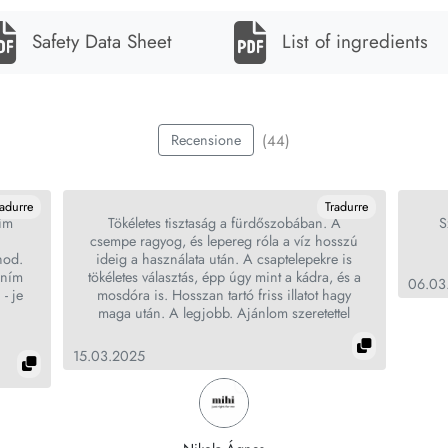
Safety Data Sheet
List of ingredients
(44)
Recensione
radurre
Tradurre
ním
Tökéletes tisztaság a fürdőszobában. A
S
csempe ragyog, és lepereg róla a víz hosszú
hod.
ideig a használata után. A csaptelepekre is
dním
tökéletes választás, épp úgy mint a kádra, és a
06.03
- je
mosdóra is. Hosszan tartó friss illatot hagy
.
maga után. A legjobb. Ajánlom szeretettel
15.03.2025