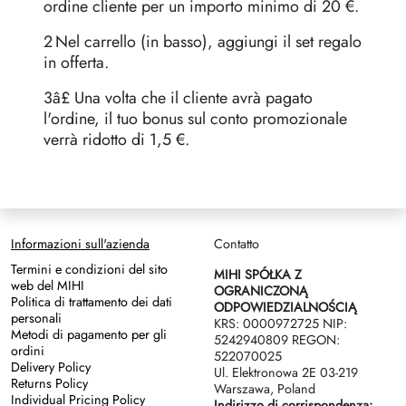
ordine cliente per un importo minimo di 20 €.
2️ Nel carrello (in basso), aggiungi il set regalo
in offerta.
3️â£ Una volta che il cliente avrà pagato
l'ordine, il tuo bonus sul conto promozionale
verrà ridotto di 1,5 €.
Informazioni sull'azienda
Contatto
Termini e condizioni del sito
MIHI SPÓŁKA Z
web del MIHI
OGRANICZONĄ
Politica di trattamento dei dati
ODPOWIEDZIALNOŚCIĄ
personali
KRS: 0000972725 NIP:
Metodi di pagamento per gli
5242940809 REGON:
ordini
522070025
Delivery Policy
Ul. Elektronowa 2Е 03-219
Returns Policy
Warszawa, Poland
Individual Pricing Policy
Indirizzo di corrispondenza: