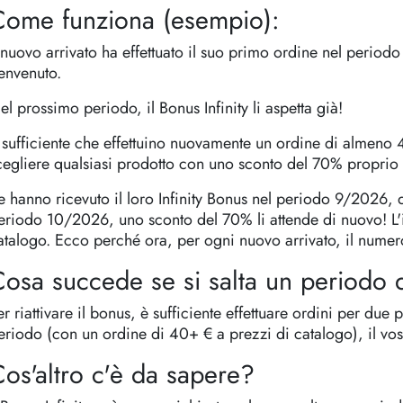
Come funziona (esempio):
l nuovo arrivato ha effettuato il suo primo ordine nel period
envenuto.
el prossimo periodo, il Bonus Infinity li aspetta già!
 sufficiente che effettuino nuovamente un ordine di almeno 
cegliere qualsiasi prodotto con uno sconto del 70% proprio i
e hanno ricevuto il loro Infinity Bonus nel periodo 9/2026, q
eriodo 10/2026, uno sconto del 70% li attende di nuovo! 
atalogo. Ecco perché ora, per ogni nuovo arrivato, il numero 
osa succede se si salta un periodo 
er riattivare il bonus, è sufficiente effettuare ordini per du
eriodo (con un ordine di 40+ € a prezzi di catalogo), il vos
os'altro c'è da sapere?