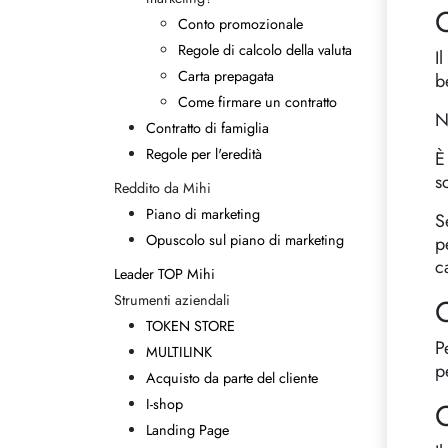
Conto promozionale
Regole di calcolo della valuta
I
Carta prepagata
b
Come firmare un contratto
N
Contratto di famiglia
Regole per l'eredità
È
s
Reddito da Mihi
Piano di marketing
S
Opuscolo sul piano di marketing
p
c
Leader TOP Mihi
Strumenti aziendali
C
TOKEN STORE
P
MULTILINK
p
Acquisto da parte del cliente
I-shop
C
Landing Page