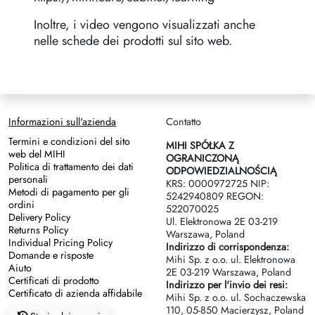
Inoltre, i video vengono visualizzati anche
nelle schede dei prodotti sul sito web.
Informazioni sull'azienda
Contatto
Termini e condizioni del sito
MIHI SPÓŁKA Z
web del MIHI
OGRANICZONĄ
Politica di trattamento dei dati
ODPOWIEDZIALNOŚCIĄ
personali
KRS: 0000972725 NIP:
Metodi di pagamento per gli
5242940809 REGON:
ordini
522070025
Delivery Policy
Ul. Elektronowa 2Е 03-219
Returns Policy
Warszawa, Poland
Individual Pricing Policy
Indirizzo di corrispondenza:
Domande e risposte
Mihi Sp. z o.o. ul. Elektronowa
Aiuto
2Е 03-219 Warszawa, Poland
Certificati di prodotto
Indirizzo per l'invio dei resi:
Certificato di azienda affidabile
Mihi Sp. z o.o. ul. Sochaczewska
110, 05-850 Macierzysz, Poland