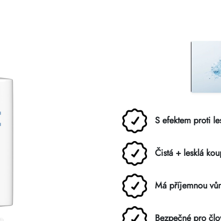
S efektem proti le
Čistá + lesklá ko
Má příjemnou vůn
Bezpečné pro člov