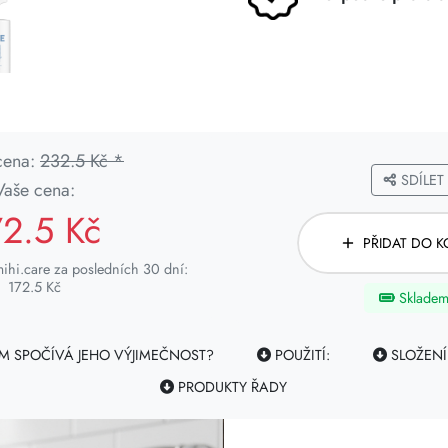
cena:
232.5 Kč *
SDÍLET
Vaše cena:
72.5 Kč
PŘIDAT DO K
ihi.care za posledních 30 dní:
172.5 Kč
Sklade
M SPOČÍVÁ JEHO VÝJIMEČNOST?
POUŽITÍ:
SLOŽENÍ
PRODUKTY ŘADY