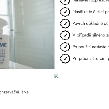
Nastavte rozprašov
Nastříkejte čisticí 
Povrch důkladně oč
V případě silného z
Po použití nastavte
Při práci s čisticí
onzervační látka