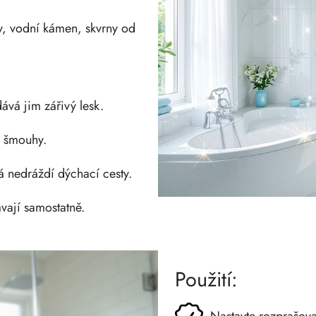
y, vodní kámen, skvrny od
ává jim zářivý lesk.
l šmouhy.
 nedráždí dýchací cesty.
ají samostatně.
Použití: