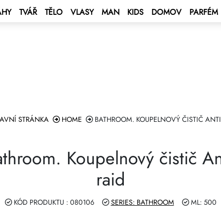
ÁHY
TVÁŘ
TĚLO
VLASY
MAN
KIDS
DOMOV
PARFÉM
 BONUS
s
čet
BONUS
ý bonus
ro výpočet měny
ENT BONUS
e – plavba po Středozemním
á karta
lub
at smlouvu
AVNÍ STRÁNKA
HOME
BATHROOM. KOUPELNOVÝ ČISTIČ ANTI
e 2027 💫
ping Program 🛍
m GROW&GET!
throom. Koupelnový čistič An
Club
RAM DOUBLE Drive 🚘
raid
bírejte hvězdy — Vyhraj auto“
KÓD PRODUKTU : 080106
SERIES: BATHROOM
ML: 500