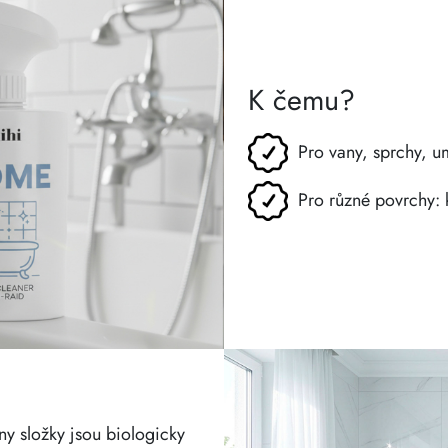
K čemu?
Pro vany, sprchy, u
Pro různé povrchy: k
y složky jsou biologicky