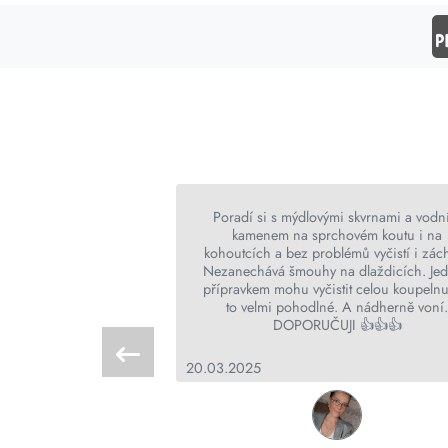
Přeložit
a plus un calvaire!
Poradí si s mýdlovými skvrnami a vod
kamenem na sprchovém koutu i na
kohoutcích a bez problémů vyčistí i zác
Nezanechává šmouhy na dlaždicích. Je
přípravkem mohu vyčistit celou koupelnu 
to velmi pohodlné. A nádherně voní
DOPORUČUJI 👍👍👍
 Vaglio
20.03.2025