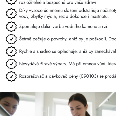
rozložitelné a bezpečné pro vaše zdraví.
Díky vysoce účinnému složení odstraňuje nečistot
vody, zbytky mýdla, rez a dokonce i mastnotu.
Zpomaluje další tvorbu vodního kamene a rzi.
Šetrně pečuje o povrchy, aniž by je poškodil. Dod
Rychle a snadno se oplachuje, aniž by zanecháva
Nevydává žíravé výpary. Má příjemnou vůni, která
Rozprašovač a dávkovač pěny (090103) se prodáv