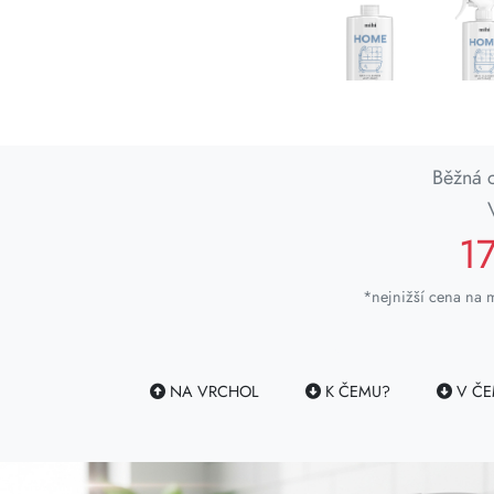
Běžná 
1
*nejnižší cena na m
NA VRCHOL
K ČEMU?
V ČE