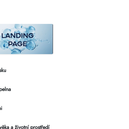
sku
upelna
i
ěka a životní prostředí