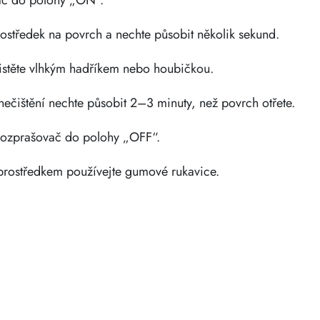
ač do polohy „ON“.
prostředek na povrch a nechte působit několik sekund.
istěte vlhkým hadříkem nebo houbičkou.
nečištění nechte působit 2–3 minuty, než povrch otřete.
 rozprašovač do polohy „OFF“.
m prostředkem používejte gumové rukavice.