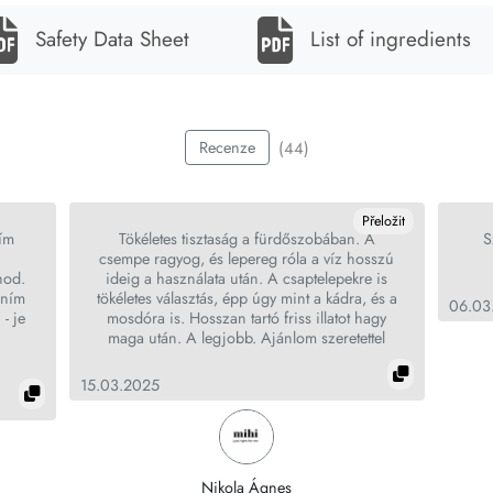
Safety Data Sheet
List of ingredients
(44)
Recenze
Přeložit
ním
Tökéletes tisztaság a fürdőszobában. A
S
csempe ragyog, és lepereg róla a víz hosszú
hod.
ideig a használata után. A csaptelepekre is
dním
tökéletes választás, épp úgy mint a kádra, és a
06.03
- je
mosdóra is. Hosszan tartó friss illatot hagy
.
maga után. A legjobb. Ajánlom szeretettel
15.03.2025
Nikola Ágnes