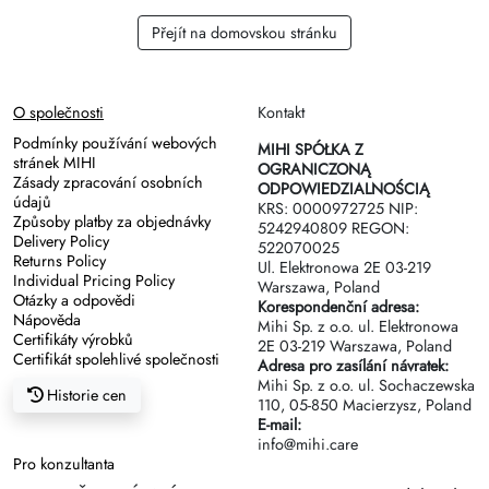
Přejít na domovskou stránku
O společnosti
Kontakt
Podmínky používání webových
MIHI SPÓŁKA Z
stránek MIHI
OGRANICZONĄ
Zásady zpracování osobních
ODPOWIEDZIALNOŚCIĄ
údajů
KRS: 0000972725 NIP:
Způsoby platby za objednávky
5242940809 REGON:
Delivery Policy
522070025
Returns Policy
Ul. Elektronowa 2Е 03-219
Individual Pricing Policy
Warszawa, Poland
Otázky a odpovědi
Korespondenční adresa:
Nápověda
Mihi Sp. z o.o. ul. Elektronowa
Certifikáty výrobků
2Е 03-219 Warszawa, Poland
Certifikát spolehlivé společnosti
Adresa pro zasílání návratek:
Mihi Sp. z o.o. ul. Sochaczewska
Historie cen
110, 05-850 Macierzysz, Poland
E-mail:
info@mihi.care
Pro konzultanta