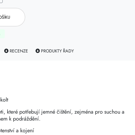
OŠÍKU
m
RECENZE
PRODUKTY ŘADY
kolt
eti, které potřebují jemné čištění, zejména pro suchou a
onem k podráždění.
enství a kojení