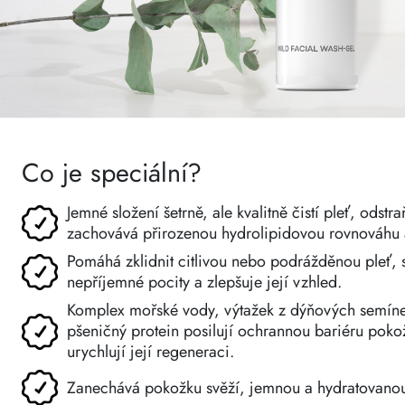
Co je speciální?
Jemné složení šetrně, ale kvalitně čistí pleť, odstr
zachovává přirozenou hydrolipidovou rovnováhu 
Pomáhá zklidnit citlivou nebo podrážděnou pleť, s
nepříjemné pocity a zlepšuje její vzhled.
Komplex mořské vody, výtažek z dýňových semíne
pšeničný protein posilují ochrannou bariéru pokožk
urychlují její regeneraci.
Zanechává pokožku svěží, jemnou a hydratovano