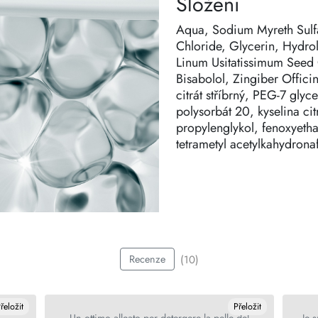
Složení
Aqua, Sodium Myreth Sulf
Chloride, Glycerin, Hydro
Linum Usitatissimum Seed 
Bisabolol, Zingiber Officin
citrát stříbrný, PEG-7 gl
polysorbát 20, kyselina c
propylenglykol, fenoxyetha
tetrametyl acetylkahydronaf
(10)
Recenze
řeložit
Přeložit
Un ottimo alleato per detergere la pelle del
Je 