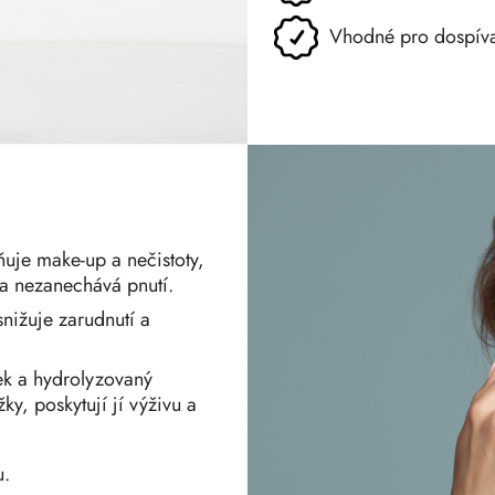
Vhodné pro dospíva
aňuje make-up a nečistoty,
a nezanechává pnutí.
nižuje zarudnutí a
k a hydrolyzovaný
y, poskytují jí výživu a
u.