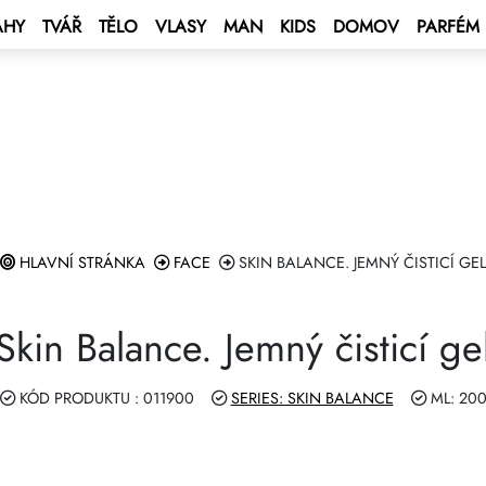
ÁHY
TVÁŘ
TĚLO
VLASY
MAN
KIDS
DOMOV
PARFÉM
 BONUS
s
čet
BONUS
ý bonus
ro výpočet měny
ENT BONUS
e – plavba po Středozemním
á karta
lub
at smlouvu
HLAVNÍ STRÁNKA
FACE
SKIN BALANCE. JEMNÝ ČISTICÍ GEL
e 2027 💫
ping Program 🛍
m GROW&GET!
Skin Balance. Jemný čisticí ge
Club
RAM DOUBLE Drive 🚘
KÓD PRODUKTU : 011900
SERIES: SKIN BALANCE
ML: 20
bírejte hvězdy — Vyhraj auto“