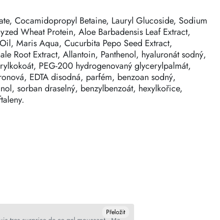
ate, Cocamidopropyl Betaine, Lauryl Glucoside, Sodium
lyzed Wheat Protein, Aloe Barbadensis Leaf Extract,
Oil, Maris Aqua, Cucurbita Pepo Seed Extract,
ale Root Extract, Allantoin, Panthenol, hyaluronát sodný,
ycerylkokoát, PEG-200 hydrogenovaný glycerylpalmát,
itronová, EDTA disodná, parfém, benzoan sodný,
nol, sorban draselný, benzylbenzoát, hexylkořice,
taleny.
Přeložit
suis tres surprise de ce gel moussant . Ma
Gel nettoyant super 