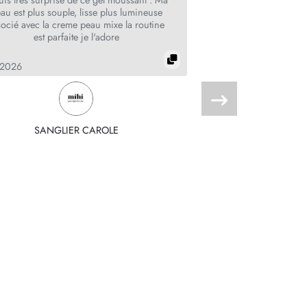
au est plus souple, lisse plus lumineuse
nettoie à la perfection,
socié avec la creme peau mixe la routine
est parfaite je l'adore
07.03.2026
.2026
Bouvet
SANGLIER CAROLE