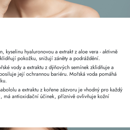
n, kyselinu hyaluronovou a extrakt z aloe vera - aktivně
 zklidňují pokožku, snižují záněty a podráždění.
ské vody a extraktu z dýňových semínek zklidňuje a
posiluje její ochrannou bariéru. Mořská voda pomáhá
ku.
abololu a extraktu z kořene zázvoru je vhodný pro každý
 ji, má antioxidační účinek, příznivě ovlivňuje kožní