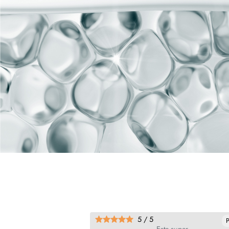
5 / 5
Přeložit
P
a di questo gel ha un
Este super