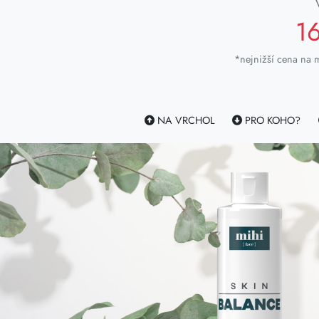
1
*nejnižší cena na m
NA VRCHOL
PRO KOHO?