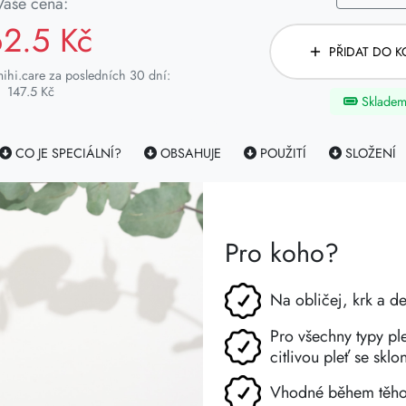
Vaše cena:
62.5 Kč
PŘIDAT DO K
ihi.care za posledních 30 dní:
147.5 Kč
Sklade
CO JE SPECIÁLNÍ?
OBSAHUJE
POUŽITÍ
SLOŽENÍ
Pro koho?
Na obličej, krk a de
Pro všechny typy pl
citlivou pleť se skl
Vhodné během těhot