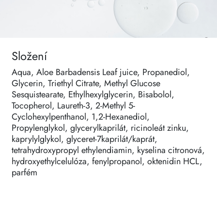
Složení
Aqua, Aloe Barbadensis Leaf juice, Propanediol,
Glycerin, Triethyl Citrate, Methyl Glucose
Sesquistearate, Ethylhexylglycerin, Bisabolol,
Tocopherol, Laureth-3, 2-Methyl 5-
Cyclohexylpenthanol, 1,2-Hexanediol,
Propylenglykol, glycerylkaprilát, ricinoleát zinku,
kaprylylglykol, glyceret-7kaprilát/kaprát,
tetrahydroxypropyl ethylendiamin, kyselina citronová,
hydroxyethylcelulóza, fenylpropanol, oktenidin HCL,
parfém