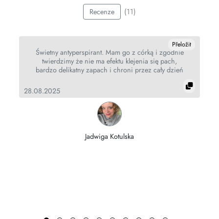
(11)
Recenze
it
Přeložit
Świetny antyperspirant. Mam go z córką i zgodnie
.
twierdzimy że nie ma efektu klejenia się pach,
bardzo delikatny zapach i chroni przez cały dzień
31
28.08.2025
Jadwiga Kotulska