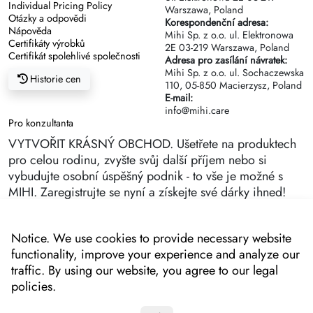
Individual Pricing Policy
Warszawa, Poland
Otázky a odpovědi
Korespondenční adresa:
Nápověda
Mihi Sp. z o.o. ul. Elektronowa
Certifikáty výrobků
2Е 03-219 Warszawa, Poland
Certifikát spolehlivé společnosti
Adresa pro zasílání návratek:
Mihi Sp. z o.o. ul. Sochaczewska
Historie cen
110, 05-850 Macierzysz, Poland
E-mail:
info@mihi.care
Pro konzultanta
VYTVOŘIT KRÁSNÝ OBCHOD. Ušetřete na produktech
pro celou rodinu, zvyšte svůj další příjem nebo si
vybudujte osobní úspěšný podnik - to vše je možné s
MIHI. Zaregistrujte se nyní a získejte své dárky ihned!
Notice. We use cookies to provide necessary website
functionality, improve your experience and analyze our
traffic. By using our website, you agree to our legal
policies.