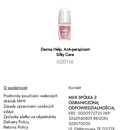
Derma Help. Аnti-perspirant
Silky Care
020116
O společnosti
Kontakt
Podmínky používání webových
MIHI SPÓŁKA Z
stránek MIHI
OGRANICZONĄ
Zásady zpracování osobních
ODPOWIEDZIALNOŚCIĄ
údajů
KRS: 0000972725 NIP:
Způsoby platby za objednávky
5242940809 REGON:
Delivery Policy
522070025
Returns Policy
Ul. Elektronowa 2Е 03-219