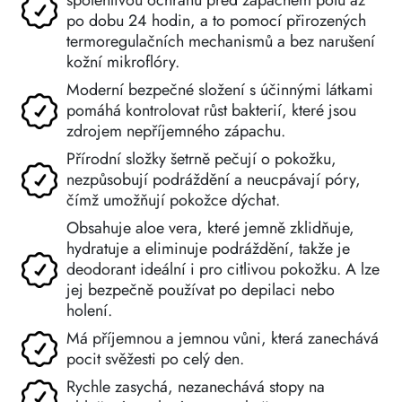
spolehlivou ochranu před zápachem potu až
po dobu 24 hodin, a to pomocí přirozených
termoregulačních mechanismů a bez narušení
kožní mikroflóry.
Moderní bezpečné složení s účinnými látkami
pomáhá kontrolovat růst bakterií, které jsou
zdrojem nepříjemného zápachu.
Přírodní složky šetrně pečují o pokožku,
nezpůsobují podráždění a neucpávají póry,
čímž umožňují pokožce dýchat.
Obsahuje aloe vera, které jemně zklidňuje,
hydratuje a eliminuje podráždění, takže je
deodorant ideální i pro citlivou pokožku. A lze
jej bezpečně používat po depilaci nebo
holení.
Má příjemnou a jemnou vůni, která zanechává
pocit svěžesti po celý den.
Rychle zasychá, nezanechává stopy na