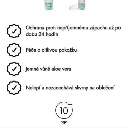
Ochrana proti nepříjemnému zápachu až po
dobu 24 hodin
Péče o citlivou pokožku
Jemná vůně aloe vera
Nelepí a nezanechává skvrny na oblečení