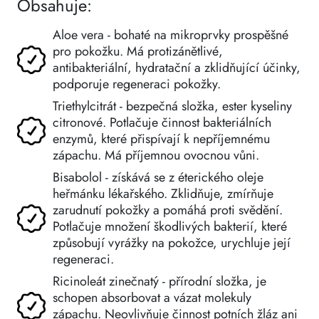
Obsahuje:
Aloe vera - bohaté na mikroprvky prospěšné
pro pokožku. Má protizánětlivé,
antibakteriální, hydratační a zklidňující účinky,
podporuje regeneraci pokožky.
Triethylcitrát - bezpečná složka, ester kyseliny
citronové. Potlačuje činnost bakteriálních
enzymů, které přispívají k nepříjemnému
zápachu. Má příjemnou ovocnou vůni.
Bisabolol - získává se z éterického oleje
heřmánku lékařského. Zklidňuje, zmírňuje
zarudnutí pokožky a pomáhá proti svědění.
Potlačuje množení škodlivých bakterií, které
způsobují vyrážky na pokožce, urychluje její
regeneraci.
Ricinoleát zinečnatý - přírodní složka, je
schopen absorbovat a vázat molekuly
zápachu. Neovlivňuje činnost potních žláz ani