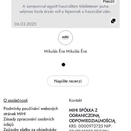
Přeložit
A samponnal együtt használtam tökéletesen puha
selymes tiszta érzés volt a fejemnek a használat után.
06.03.2025
Mikulás Éva Mikulás Éva
Napište recenzi
O společnosti
Kontakt
Podmínky používání webových
MIHI SPÓŁKA Z
stránek MIHI
OGRANICZONĄ
Zásady zpracování osobních
ODPOWIEDZIALNOŚCIĄ
údajů
KRS: 0000972725 NIP:
Způsoby platby za objednávky