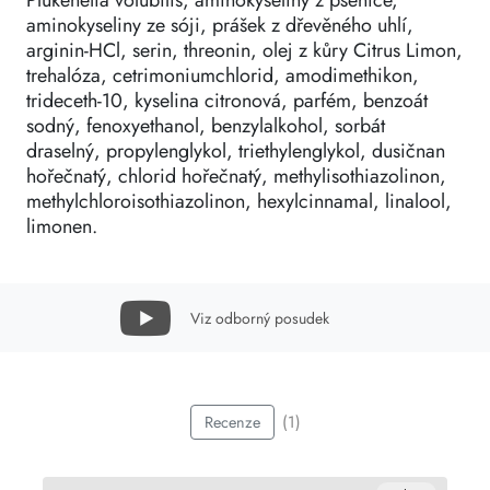
Plukenetia volubilis, aminokyseliny z pšenice,
aminokyseliny ze sóji, prášek z dřevěného uhlí,
arginin-HCl, serin, threonin, olej z kůry Citrus Limon,
trehalóza, cetrimoniumchlorid, amodimethikon,
trideceth-10, kyselina citronová, parfém, benzoát
sodný, fenoxyethanol, benzylalkohol, sorbát
draselný, propylenglykol, triethylenglykol, dusičnan
hořečnatý, chlorid hořečnatý, methylisothiazolinon,
methylchloroisothiazolinon, hexylcinnamal, linalool,
limonen.
Viz odborný posudek
(1)
Recenze