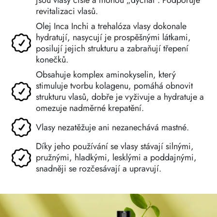
jsou vlasy čisté a mohou „dýchat“. Podporuje
revitalizaci vlasů.
Olej Inca Inchi a trehalóza vlasy dokonale
hydratují, nasycují je prospěšnými látkami,
posilují jejich strukturu a zabraňují třepení
konečků.
Obsahuje komplex aminokyselin, který
stimuluje tvorbu kolagenu, pomáhá obnovit
strukturu vlasů, dobře je vyživuje a hydratuje a
omezuje nadměrné krepatění.
Vlasy nezatěžuje ani nezanechává mastné.
Díky jeho používání se vlasy stávají silnými,
pružnými, hladkými, lesklými a poddajnými,
snadněji se rozčesávají a upravují.