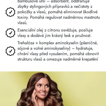
Bambusové uhlí – adsorbent, odstraňuje
zbytky stylingových přípravků a nečistoty z
pokožky a vlasů, pomáhá eliminovat škodlivé
toxiny. Pomáhá regulovat nadměrnou mastnotu
vlasů.
Esenciální olej z citronu osvěžuje, posiluje
vlasy a dodává jim krásný lesk a pružnost.
Trehalóza + komplex aminokyselin (pšeničné,
sójové a volné aminokyseliny) – hydratuje,
chrání vlasy před vysušením, pomáhá obnovit
strukturu vlasů a omezuje nadměrné krepatění