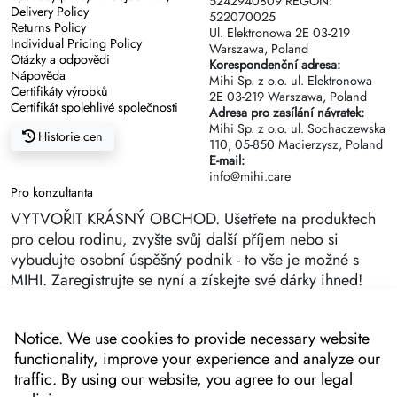
5242940809 REGON:
Delivery Policy
522070025
Returns Policy
Ul. Elektronowa 2Е 03-219
Individual Pricing Policy
Warszawa, Poland
Otázky a odpovědi
Korespondenční adresa:
Nápověda
Mihi Sp. z o.o. ul. Elektronowa
Certifikáty výrobků
2Е 03-219 Warszawa, Poland
Certifikát spolehlivé společnosti
Adresa pro zasílání návratek:
Mihi Sp. z o.o. ul. Sochaczewska
Historie cen
110, 05-850 Macierzysz, Poland
E-mail:
info@mihi.care
Pro konzultanta
VYTVOŘIT KRÁSNÝ OBCHOD. Ušetřete na produktech
pro celou rodinu, zvyšte svůj další příjem nebo si
vybudujte osobní úspěšný podnik - to vše je možné s
MIHI. Zaregistrujte se nyní a získejte své dárky ihned!
Notice. We use cookies to provide necessary website
functionality, improve your experience and analyze our
traffic. By using our website, you agree to our legal