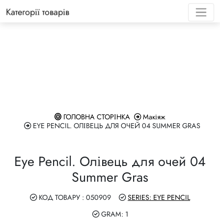
Категорії товарів
MIHI Каталог 11-26
Для Клієнтів
Реєстрація та особисті дані
Маркетинговий план
TOKEN STORE
Вартість доставки
WELCOME
Мега Бону
Промо-рах
MIHI Каталог 10-17 PDF
Для учасників маркетингового плану
Співпраця з Покупцем
Брошура маркетингового плану
MULTILINK
Оптова доставка
INFINITY 
Подвійний 
Правила ро
Співпраця з Наставником та Директором
Замовлення для Клієнта
Відкладене замовлення
RECRUITM
Star Voyag
Передплач
🌟
Продаж продукції
I-shop
Повернення
Преміум К
Як підписа
ГОЛОВНА СТОРІНКА
Макіяж
Star Voyag
EYE PENCIL. ОЛІВЕЦЬ ДЛЯ ОЧЕЙ 04 SUMMER GRAS
Правила щодо соціальних мереж та
Landing Page
Країни співпраці
Smart Shop
реклами
програма
Eye Pencil. Олівець для очей 04
Product Guide Video
Influencer 
Як отримати винагороди з
АВТОПРОГ
Summer Gras
Маркетингового плану?
Gift Certificate
Збирайте з
КОД ТОВАРУ : 050909
SERIES: EYE PENCIL
Сімейний договір
Mailing Center
GRAM: 1