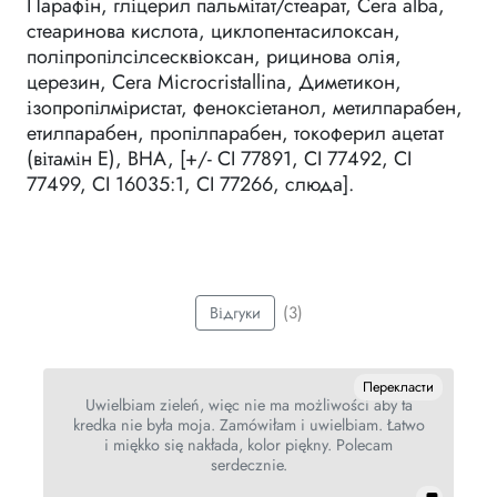
Парафін, гліцерил пальмітат/стеарат, Cera alba,
стеаринова кислота, циклопентасилоксан,
поліпропілсілсесквіоксан, рицинова олія,
церезин, Cera Microcristallina, Диметикон,
ізопропілміристат, феноксіетанол, метилпарабен,
етилпарабен, пропілпарабен, токоферил ацетат
(вітамін Е), BHA, [+/- CI 77891, CI 77492, CI
77499, CI 16035:1, CI 77266, слюда].
(3)
Відгуки
ти
Перекласти
Uwielbiam zieleń, więc nie ma możliwości aby ta
i
kredka nie była moja. Zamówiłam i uwielbiam. Łatwo
i miękko się nakłada, kolor piękny. Polecam
serdecznie.
17