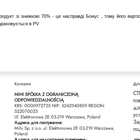
родукт зі знижкою 70% - це насправді Бонус , тому його варті
араховується в PV
Контакти
Для
СТ
MIHI SPÓŁKA Z OGRANICZONĄ
то
ODPOWIEDZIALNOŚCIĄ
KRS: 0000972725 NIP: 5242940809 REGON:
до
522070025
ус
Ul. Elektronowa 2Е 03-219 Warszawa, Poland
За
Адреса для листування:
Mihi Sp. z o.o. ul. Elektronowa 2Е 03-219 Warszawa,
по
Poland
Адреса для надсилання повернень: