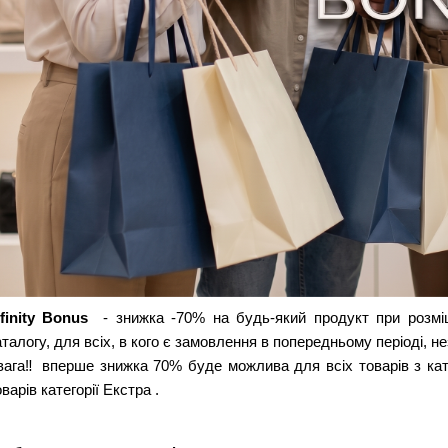
nfinity Bonus 
 - знижка -70% на будь-який продукт при розміщ
аталогу, для всіх, в кого є замовлення в попередньому періоді, н
вага‼️ вперше знижка 70% буде можлива для всіх товарів з катал
варів категорії Екстра .  