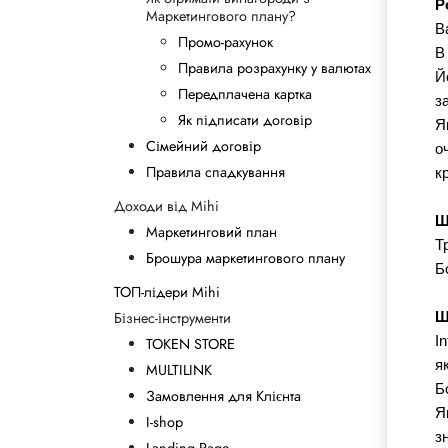
Р
Маркетингового плану?
В
Промо-рахунок
В
Правила розрахунку у валютах
Й
Передплачена картка
з
Як підписати договір
Я
Сімейний договір
о
Правила спадкування
к
Доходи від Mihi
Щ
Маркетинговий план
Т
Брошура маркетингового плану
Б
ТОП-лідери Mihi
Бізнес-інструменти
Щ
I
TOKEN STORE
я
MULTILINK
Б
Замовлення для Клієнта
Я
I-shop
з