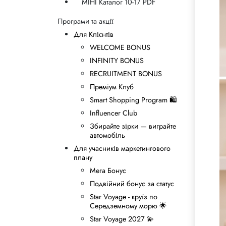
MIHI Каталог 10-17 PDF
Правила спадкування
Програми та акції
Для Клієнтів
WELCOME BONUS
INFINITY BONUS
RECRUITMENT BONUS
Преміум Клуб
Smart Shopping Program 🛍
Influencer Club
Збирайте зірки — виграйте
автомобіль
Для учасників маркетингового
плану
Мега Бонус
Подвійний бонус за статус
Star Voyage - круїз по
Середземному морю 🌟
Star Voyage 2027 💫