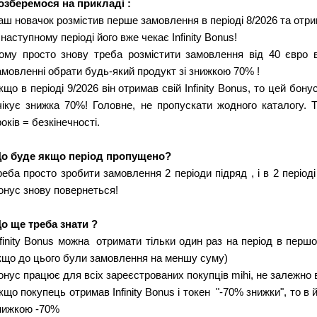
озберемося на прикладі : 
аш новачок розмістив перше замовлення в періоді 8/2026 та отр
 наступному періоді його вже чекає Infinity Bonus! 
ому просто знову треба розмістити замовлення від 40 євро в 
амовленні обрати будь-який продукт зі знижкою 70% ! 
кщо в періоді 9/2026 він отримав свій Infinity Bonus, то цей бонус
чікує знижка 70%! Головне, не пропускати жодного каталогу. Т
років = безкінечності. 
о буде якщо період пропущено?
реба просто зробити замовлення 2 періоди підряд , і в 2 періоді
онус знову повернеться! 
о ще треба знати ? 
nfinity Bonus можна  отримати тільки один раз на період в першо
кщо до цього були замовлення на меншу суму) 
онус працює для всіх зареєстрованих покупців mihi, не залежно ві
кщо покупець отримав Infinity Bonus і токен  "-70% знижки", то в 
нижкою -70%