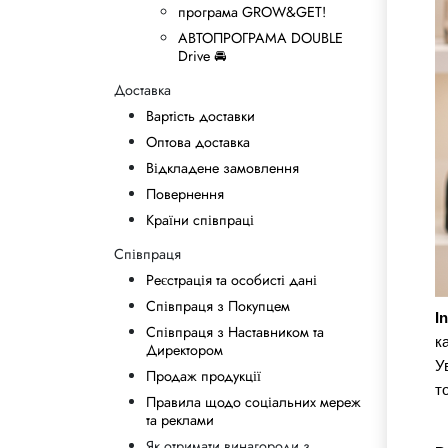
програма GROW&GET!
АВТОПРОГРАМА DOUBLE
Drive 🚘
Доставка
Вартість доставки
Оптова доставка
Відкладене замовлення
Повернення
Країни співпраці
Співпраця
Реєстрація та особисті дані
Співпраця з Покупцем
I
Співпраця з Наставником та
к
Директором
У
Продаж продукції
то
Правила щодо соціальних мереж
та реклами
Як отримати винагороди з