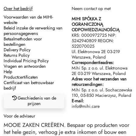
Over het bedrijf
Neem contact op met
Voorwaarden van de MIHI-
MIHI SPÓŁKA Z
website
OGRANICZONĄ
Beleid inzake de verwerking van
ODPOWIEDZIALNOŚCIĄ
persoonsgegevens
KRS: 0000972725 NIP:
Betaalmethoden voor
5242940809 REGON:
bestellingen
522070025
Delivery Policy
Ul. Elektronowa 2Е 03-219
Returns Policy
Warszawa, Poland
Individual Pricing Policy
Correspondentieadres:
Vragen en antwoorden
Mihi Sp. z o.o. ul. Elektronowa
Help
2Е 03-219 Warszawa, Poland
Productcertificaten
Adres voor het verzenden van
Certificaat van betrouwbaar
retourzendingen:
bedrijf
Mihi Sp. z o.o. ul. Sochaczewska
110, 05-850 Macierzysz, Poland
Geschiedenis van de
E-mail:
prijzen
info@mihi.care
Voor de adviseur
MOOIE ZAKEN CREËREN. Bespaar op producten voor
het hele gezin, verhoog je extra inkomen of bouw een