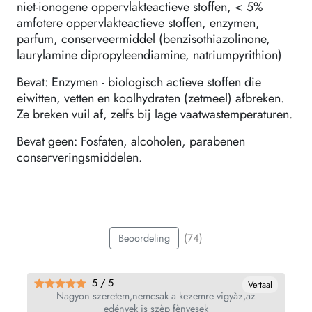
niet-ionogene oppervlakteactieve stoffen, < 5%
amfotere oppervlakteactieve stoffen, enzymen,
parfum, conserveermiddel (benzisothiazolinone,
laurylamine dipropyleendiamine, natriumpyrithion)
Bevat: Enzymen - biologisch actieve stoffen die
eiwitten, vetten en koolhydraten (zetmeel) afbreken.
Ze breken vuil af, zelfs bij lage vaatwastemperaturen.
Bevat geen: Fosfaten, alcoholen, parabenen
conserveringsmiddelen.
(74)
Beoordeling
5 / 5
al
Vertaal
Nagyon szeretem,nemcsak a kezemre vigyàz,az
edények is szèp fènyesek