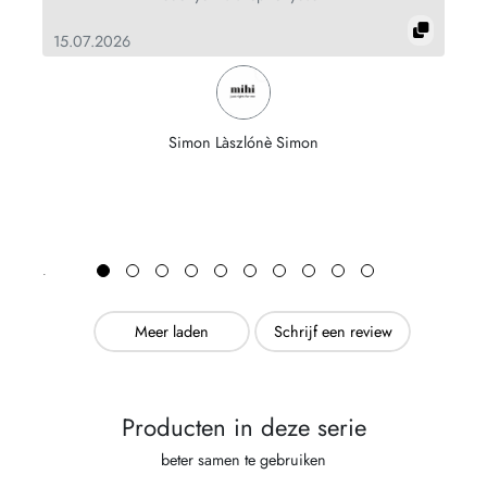
15.07.2026
10
Simon Làszlónè Simon
Meer laden
Schrijf een review
Producten in deze serie
beter samen te gebruiken