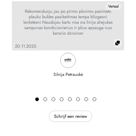
al
Vertaal
Rekomenduoju jau po pirmo plovimo pasimato
plauku bukles pasikeitimas tampa blizgesni
lankstesni.Naudojau kartu visa sia linija aliejukas
sampunas kondicionierius ir plius apsauga nuo
karscio dzioinan
20.11.2025
12
Silvija Petrauskė
Schrijf een review