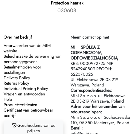
Protection haarlak
030608
Over het bedrijf
Neem contact op met
Voorwaarden van de MIHI-
MIHI SPÓŁKA Z
website
OGRANICZONĄ
Beleid inzake de verwerking van
ODPOWIEDZIALNOŚCIĄ
persoonsgegevens
KRS: 0000972725 NIP:
Betaalmethoden voor
5242940809 REGON:
bestellingen
522070025
Delivery Policy
Ul. Elektronowa 2Е 03-219
Returns Policy
Warszawa, Poland
Individual Pricing Policy
Correspondentieadres:
Vragen en antwoorden
Mihi Sp. z o.o. ul. Elektronowa
Help
2Е 03-219 Warszawa, Poland
Productcertificaten
Adres voor het verzenden van
Certificaat van betrouwbaar
retourzendingen:
bedrijf
Mihi Sp. z o.o. ul. Sochaczewska
110, 05-850 Macierzysz, Poland
Geschiedenis van de
E-mail:
prijzen
info@mihi.care