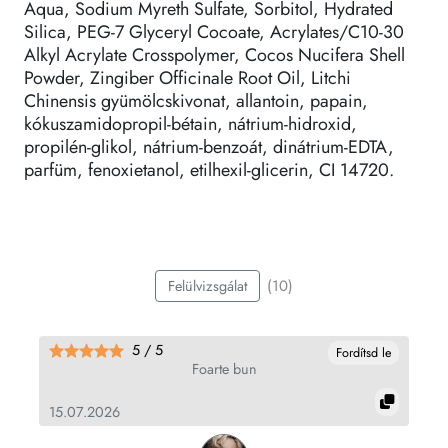
Aqua, Sodium Myreth Sulfate, Sorbitol, Hydrated
Silica, PEG-7 Glyceryl Cocoate, Acrylates/C10-30
Alkyl Acrylate Crosspolymer, Cocos Nucifera Shell
Powder, Zingiber Officinale Root Oil, Litchi
Chinensis gyümölcskivonat, allantoin, papain,
kókuszamidopropil-bétain, nátrium-hidroxid,
propilén-glikol, nátrium-benzoát, dinátrium-EDTA,
parfüm, fenoxietanol, etilhexil-glicerin, CI 14720.
(10)
Felülvizsgálat
5 / 5
le
Fordítsd le
Foarte bun
15.07.2026
09