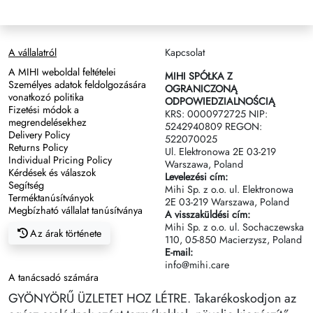
A vállalatról
Kapcsolat
A MIHI weboldal feltételei
MIHI SPÓŁKA Z
Személyes adatok feldolgozására
OGRANICZONĄ
vonatkozó politika
ODPOWIEDZIALNOŚCIĄ
Fizetési módok a
KRS: 0000972725 NIP:
megrendelésekhez
5242940809 REGON:
Delivery Policy
522070025
Returns Policy
Ul. Elektronowa 2Е 03-219
Individual Pricing Policy
Warszawa, Poland
Kérdések és válaszok
Levelezési cím:
Segítség
Mihi Sp. z o.o. ul. Elektronowa
Terméktanúsítványok
2Е 03-219 Warszawa, Poland
Megbízható vállalat tanúsítványa
A visszaküldési cím:
Mihi Sp. z o.o. ul. Sochaczewska
Az árak története
110, 05-850 Macierzysz, Poland
E-mail:
info@mihi.care
A tanácsadó számára
GYÖNYÖRŰ ÜZLETET HOZ LÉTRE. Takarékoskodjon az