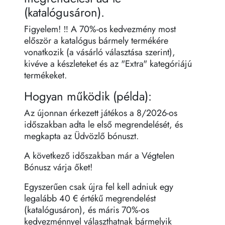
(katalógusáron).
Figyelem! ‼️ A 70%-os kedvezmény most
először a katalógus bármely termékére
vonatkozik (a vásárló választása szerint),
kivéve a készleteket és az "Extra" kategóriájú
termékeket.
Hogyan működik (példa):
Az újonnan érkezett játékos a 8/2026-os
időszakban adta le első megrendelését, és
megkapta az Üdvözlő bónuszt.
A következő időszakban már a Végtelen
Bónusz várja őket!
Egyszerűen csak újra fel kell adniuk egy
legalább 40 € értékű megrendelést
(katalógusáron), és máris 70%-os
kedvezménnyel választhatnak bármelyik