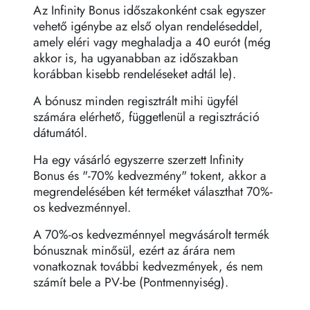
Az Infinity Bonus időszakonként csak egyszer
vehető igénybe az első olyan rendeléseddel,
amely eléri vagy meghaladja a 40 eurót (még
akkor is, ha ugyanabban az időszakban
korábban kisebb rendeléseket adtál le).
A bónusz minden regisztrált mihi ügyfél
számára elérhető, függetlenül a regisztráció
dátumától.
Ha egy vásárló egyszerre szerzett Infinity
Bonus és "-70% kedvezmény" tokent, akkor a
megrendelésében két terméket választhat 70%-
os kedvezménnyel.
A 70%-os kedvezménnyel megvásárolt termék
bónusznak minősül, ezért az árára nem
vonatkoznak további kedvezmények, és nem
számít bele a PV-be (Pontmennyiség).