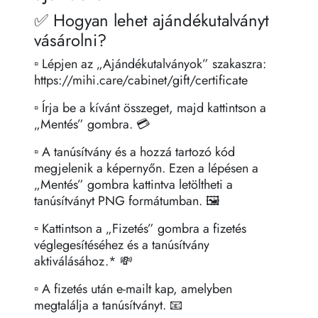
✅ Hogyan lehet ajándékutalványt
vásárolni?
▫️ Lépjen az „Ajándékutalványok” szakaszra:
https://mihi.care/cabinet/gift/certificate
▫️ Írja be a kívánt összeget, majd kattintson a
„Mentés” gombra. 💳
▫️ A tanúsítvány és a hozzá tartozó kód
megjelenik a képernyőn. Ezen a lépésen a
„Mentés” gombra kattintva letöltheti a
tanúsítványt PNG formátumban. 🖼
▫️ Kattintson a „Fizetés” gombra a fizetés
véglegesítéséhez és a tanúsítvány
aktiválásához.* 💸
▫️ A fizetés után e-mailt kap, amelyben
megtalálja a tanúsítványt. 📧