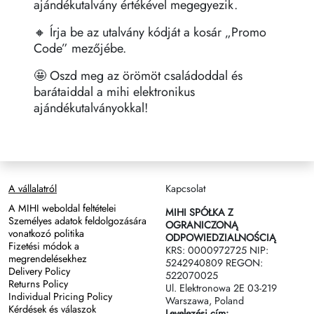
ajándékutalvány értékével megegyezik.
🔸 Írja be az utalvány kódját a kosár „Promo
Code” mezőjébe.
🤩 Oszd meg az örömöt családoddal és
barátaiddal a mihi elektronikus
ajándékutalványokkal!
A vállalatról
Kapcsolat
A MIHI weboldal feltételei
MIHI SPÓŁKA Z
Személyes adatok feldolgozására
OGRANICZONĄ
vonatkozó politika
ODPOWIEDZIALNOŚCIĄ
Fizetési módok a
KRS: 0000972725 NIP:
megrendelésekhez
5242940809 REGON:
Delivery Policy
522070025
Returns Policy
Ul. Elektronowa 2Е 03-219
Individual Pricing Policy
Warszawa, Poland
Kérdések és válaszok
Levelezési cím: