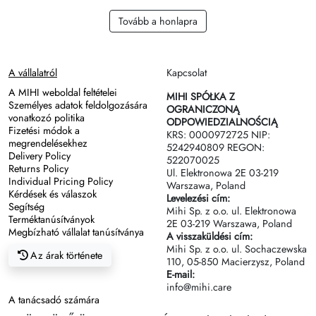
Tovább a honlapra
A vállalatról
Kapcsolat
A MIHI weboldal feltételei
MIHI SPÓŁKA Z
Személyes adatok feldolgozására
OGRANICZONĄ
vonatkozó politika
ODPOWIEDZIALNOŚCIĄ
Fizetési módok a
KRS: 0000972725 NIP:
megrendelésekhez
5242940809 REGON:
Delivery Policy
522070025
Returns Policy
Ul. Elektronowa 2Е 03-219
Individual Pricing Policy
Warszawa, Poland
Kérdések és válaszok
Levelezési cím:
Segítség
Mihi Sp. z o.o. ul. Elektronowa
Terméktanúsítványok
2Е 03-219 Warszawa, Poland
Megbízható vállalat tanúsítványa
A visszaküldési cím:
Mihi Sp. z o.o. ul. Sochaczewska
Az árak története
110, 05-850 Macierzysz, Poland
E-mail:
info@mihi.care
A tanácsadó számára