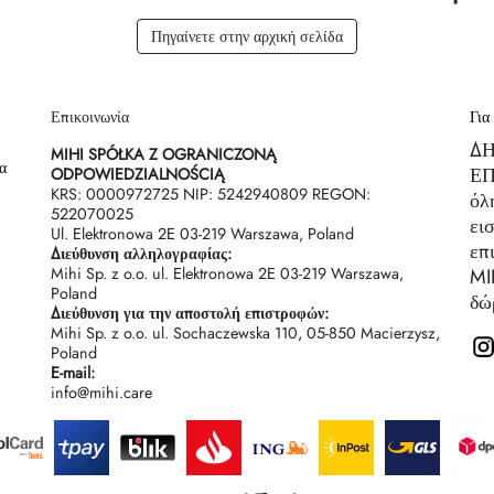
Πηγαίνετε στην αρχική σελίδα
Επικοινωνία
Για
Δ
MIHI SPÓŁKA Z OGRANICZONĄ
α
ΕΠ
ODPOWIEDZIALNOŚCIĄ
KRS: 0000972725 NIP: 5242940809 REGON:
όλ
522070025
ει
Ul. Elektronowa 2Е 03-219 Warszawa, Poland
επ
Διεύθυνση αλληλογραφίας:
Mihi Sp. z o.o. ul. Elektronowa 2Е 03-219 Warszawa,
MI
Poland
δώ
Διεύθυνση για την αποστολή επιστροφών:
Mihi Sp. z o.o. ul. Sochaczewska 110, 05-850 Macierzysz,
Poland
E-mail:
info@mihi.care