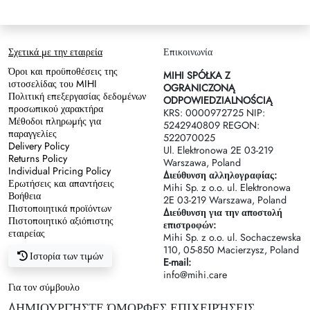
Σχετικά με την εταιρεία
Επικοινωνία
Όροι και προϋποθέσεις της
MIHI SPÓŁKA Z
ιστοσελίδας του MIHI
OGRANICZONĄ
Πολιτική επεξεργασίας δεδομένων
ODPOWIEDZIALNOŚCIĄ
προσωπικού χαρακτήρα
KRS: 0000972725 NIP:
Μέθοδοι πληρωμής για
5242940809 REGON:
παραγγελίες
522070025
Delivery Policy
Ul. Elektronowa 2Е 03-219
Returns Policy
Warszawa, Poland
Individual Pricing Policy
Διεύθυνση αλληλογραφίας:
Ερωτήσεις και απαντήσεις
Mihi Sp. z o.o. ul. Elektronowa
Βοήθεια
2Е 03-219 Warszawa, Poland
Πιστοποιητικά προϊόντων
Διεύθυνση για την αποστολή
Πιστοποιητικό αξιόπιστης
επιστροφών:
εταιρείας
Mihi Sp. z o.o. ul. Sochaczewska
110, 05-850 Macierzysz, Poland
Ιστορία των τιμών
E-mail:
info@mihi.care
Για τον σύμβουλο
ΔΗΜΙΟΥΡΓΉΣΤΕ ΌΜΟΡΦΕΣ ΕΠΙΧΕΙΡΉΣΕΙΣ.