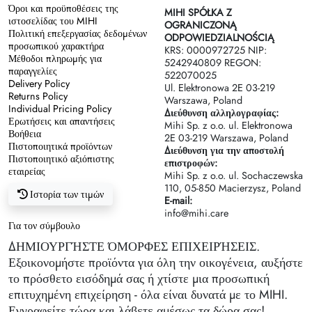
Όροι και προϋποθέσεις της
MIHI SPÓŁKA Z
ιστοσελίδας του MIHI
OGRANICZONĄ
Πολιτική επεξεργασίας δεδομένων
ODPOWIEDZIALNOŚCIĄ
προσωπικού χαρακτήρα
KRS: 0000972725 NIP:
Μέθοδοι πληρωμής για
5242940809 REGON:
παραγγελίες
522070025
Delivery Policy
Ul. Elektronowa 2Е 03-219
Returns Policy
Warszawa, Poland
Individual Pricing Policy
Διεύθυνση αλληλογραφίας:
Ερωτήσεις και απαντήσεις
Mihi Sp. z o.o. ul. Elektronowa
Βοήθεια
2Е 03-219 Warszawa, Poland
Πιστοποιητικά προϊόντων
Διεύθυνση για την αποστολή
Πιστοποιητικό αξιόπιστης
επιστροφών:
εταιρείας
Mihi Sp. z o.o. ul. Sochaczewska
110, 05-850 Macierzysz, Poland
Ιστορία των τιμών
E-mail:
info@mihi.care
Για τον σύμβουλο
ΔΗΜΙΟΥΡΓΉΣΤΕ ΌΜΟΡΦΕΣ ΕΠΙΧΕΙΡΉΣΕΙΣ.
Εξοικονομήστε προϊόντα για όλη την οικογένεια, αυξήστε
το πρόσθετο εισόδημά σας ή χτίστε μια προσωπική
επιτυχημένη επιχείρηση - όλα είναι δυνατά με το MIHI.
Εγγραφείτε τώρα και λάβετε αμέσως τα δώρα σας!