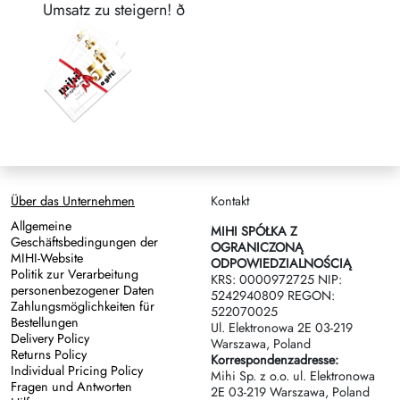
Umsatz zu steigern! ð
Über das Unternehmen
Kontakt
Allgemeine
MIHI SPÓŁKA Z
Geschäftsbedingungen der
OGRANICZONĄ
MIHI-Website
ODPOWIEDZIALNOŚCIĄ
Politik zur Verarbeitung
KRS: 0000972725 NIP:
personenbezogener Daten
5242940809 REGON:
Zahlungsmöglichkeiten für
522070025
Bestellungen
Ul. Elektronowa 2Е 03-219
Delivery Policy
Warszawa, Poland
Returns Policy
Korrespondenzadresse:
Individual Pricing Policy
Mihi Sp. z o.o. ul. Elektronowa
Fragen und Antworten
2Е 03-219 Warszawa, Poland