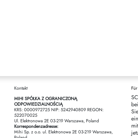
Kontakt
Für
SC
MIHI SPÓŁKA Z OGRANICZONĄ
be
ODPOWIEDZIALNOŚCIĄ
KRS: 0000972725 NIP: 5242940809 REGON:
Si
522070025
ei
Ul. Elektronowa 2Е 03-219 Warszawa, Poland
mit
Korrespondenzadresse:
Mihi Sp. z o.o. ul. Elektronowa 2Е 03-219 Warszawa,
jet
Poland