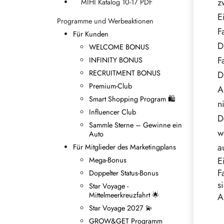
z
MIHI Katalog 10-17 PDF
Regeln für die Vererbung
E
Programme und Werbeaktionen
F
Für Kunden
D
WELCOME BONUS
F
INFINITY BONUS
RECRUITMENT BONUS
D
Premium-Club
A
Smart Shopping Program 🛍
n
Influencer Club
D
Sammle Sterne – Gewinne ein
w
Auto
a
Für Mitglieder des Marketingplans
E
Mega-Bonus
F
Doppelter Status-Bonus
s
Star Voyage -
Mittelmeerkreuzfahrt 🌟
A
Star Voyage 2027 💫
GROW&GET Programm