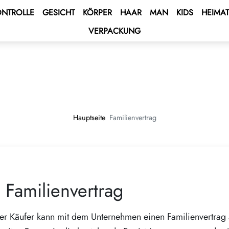
NTROLLE
GESICHT
KÖRPER
HAAR
MAN
KIDS
HEIMAT
VERPACKUNG
 BONUS
s
to
BONUS
tatus-Bonus
 die Währungsberechnung
ENT BONUS
 - Mittelmeerkreuzfahrt 🌟
te
ub
e 2027 💫
en Vertrag unterschreibt
Hauptseite
Familienvertrag
ping Program 🛍
 Programm
Club
rive AUTO PROGRAM 🚘
Familienvertrag
rne – Gewinne ein Auto
er Käufer kann mit dem Unternehmen einen Familienvertrag 