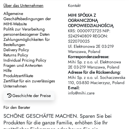
Über das Unternehmen
Kontakt
Allgemeine
MIHI SPÓŁKA Z
Geschäftsbedingungen der
OGRANICZONĄ
MIHI-Website
ODPOWIEDZIALNOŚCIĄ
Politik zur Verarbeitung
KRS: 0000972725 NIP:
personenbezogener Daten
5242940809 REGON:
Zahlungsmöglichkeiten für
522070025
Bestellungen
Ul. Elektronowa 2Е 03-219
Delivery Policy
Warszawa, Poland
Returns Policy
Korrespondenzadresse:
Individual Pricing Policy
Mihi Sp. z o.o. ul. Elektronowa
Fragen und Antworten
2Е 03-219 Warszawa, Poland
Hilfe
Adresse für die Rücksendung:
Produktzertifikate
Mihi Sp. z o.o. ul. Sochaczewska
Zertifikat für ein zuverlässiges
110, 05-850 Macierzysz, Poland
Unternehmen
E-mail:
info@mihi.care
Geschichte der Preise
Für den Berater
SCHÖNE GESCHÄFTE MACHEN. Sparen Sie bei
Produkten für die ganze Familie, erhöhen Sie Ihr