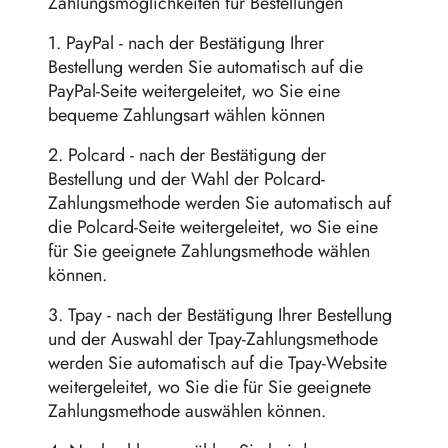
Zahlungsmöglichkeiten für Bestellungen
Regeln für die Vererbung
1. PayPal - nach der Bestätigung Ihrer
Bestellung werden Sie automatisch auf die
PayPal-Seite weitergeleitet, wo Sie eine
bequeme Zahlungsart wählen können
2. Polcard - nach der Bestätigung der
Bestellung und der Wahl der Polcard-
Zahlungsmethode werden Sie automatisch auf
die Polcard-Seite weitergeleitet, wo Sie eine
für Sie geeignete Zahlungsmethode wählen
können.
3. Tpay - nach der Bestätigung Ihrer Bestellung
und der Auswahl der Tpay-Zahlungsmethode
werden Sie automatisch auf die Tpay-Website
weitergeleitet, wo Sie die für Sie geeignete
Zahlungsmethode auswählen können.