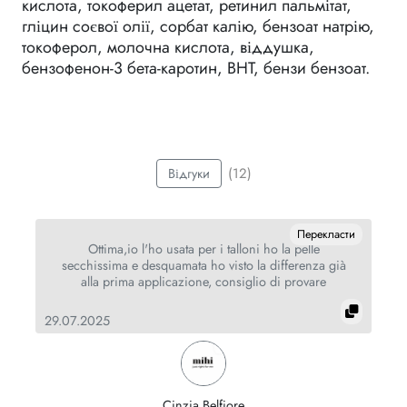
кислота, токоферил ацетат, ретинил пальмітат,
гліцин соєвої олії, сорбат калію, бензоат натрію,
токоферол, молочна кислота, віддушка,
бензофенон-3 бета-каротин, BHT, бензи бензоат.
(12)
Відгуки
ти
Перекласти
Ottima,io l'ho usata per i talloni ho la pelle
secchissima e desquamata ho visto la differenza già
alla prima applicazione, consiglio di provare
29.07.2025
15
Cinzia Belfiore