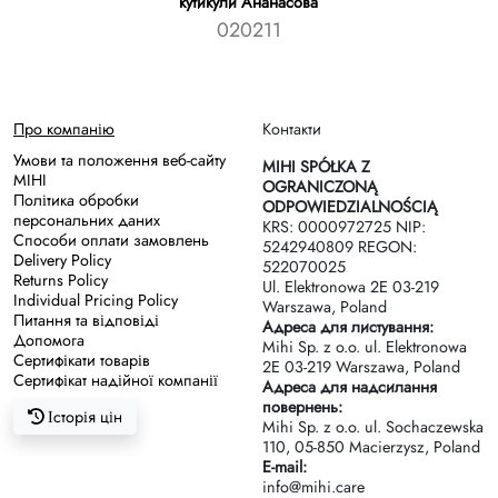
кутикули Ананасова
020211
Про компанію
Контакти
Умови та положення веб-сайту
MIHI SPÓŁKA Z
MIHI
OGRANICZONĄ
Політика обробки
ODPOWIEDZIALNOŚCIĄ
персональних даних
KRS: 0000972725 NIP:
Способи оплати замовлень
5242940809 REGON:
Delivery Policy
522070025
Returns Policy
Ul. Elektronowa 2Е 03-219
Individual Pricing Policy
Warszawa, Poland
Питання та відповіді
Адреса для листування:
Допомога
Mihi Sp. z o.o. ul. Elektronowa
Сертифікати товарів
2Е 03-219 Warszawa, Poland
Сертифікат надійної компанії
Адреса для надсилання
повернень:
Історія цін
Mihi Sp. z o.o. ul. Sochaczewska
110, 05-850 Macierzysz, Poland
E-mail:
info@mihi.care