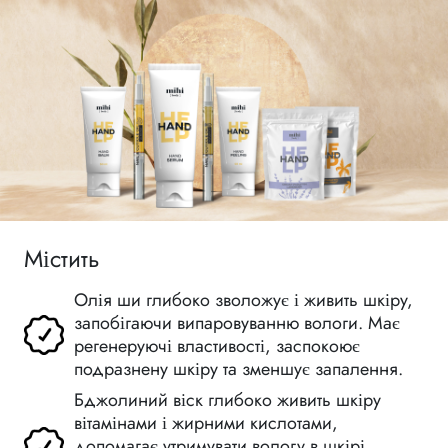
Містить
Олія ши глибоко зволожує і живить шкіру,
запобігаючи випаровуванню вологи. Має
регенеруючі властивості, заспокоює
подразнену шкіру та зменшує запалення.
Бджолиний віск глибоко живить шкіру
вітамінами і жирними кислотами,
допомагає утримувати вологу в шкірі,