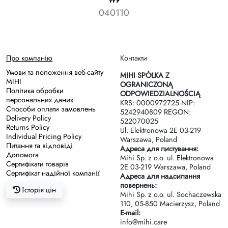
W9
040110
Про компанію
Контакти
Умови та положення веб-сайту
MIHI SPÓŁKA Z
MIHI
OGRANICZONĄ
Політика обробки
ODPOWIEDZIALNOŚCIĄ
персональних даних
KRS: 0000972725 NIP:
Способи оплати замовлень
5242940809 REGON:
Delivery Policy
522070025
Returns Policy
Ul. Elektronowa 2Е 03-219
Individual Pricing Policy
Warszawa, Poland
Питання та відповіді
Адреса для листування:
Допомога
Mihi Sp. z o.o. ul. Elektronowa
Сертифікати товарів
2Е 03-219 Warszawa, Poland
Сертифікат надійної компанії
Адреса для надсилання
повернень:
Історія цін
Mihi Sp. z o.o. ul. Sochaczewska
110, 05-850 Macierzysz, Poland
E-mail:
info@mihi.care