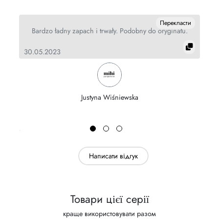
ти
Перекласти
ę
Bardzo ładny zapach i trwały. Podobny do oryginału.
30.05.2023
21
Justyna Wiśniewska
Написати відгук
Товари цієї серії
краще використовувати разом