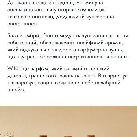
Делікатне серце з гарденії, жасмину та
апельсинового цвіту огортає композицію
квітковою ніжністю, додаючи їй чуттєвості та
елегантності.
База з амбри, білого меду і пачулі залишає після
себе теплий, обволікаючий шлейфовий аромат,
який відчувається як дорога парфумерна вуаль,
що підкреслює розкіш і незрівнянність власниці.
W10 - це парфум, який схожий на сяючий
діамант, грані якого грають на світлі. Він притягує
і зачаровує, залишаючи після себе незабутній
шлейф.